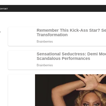
онтакт