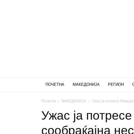
ПОЧЕТНА
МАКЕДОНИЈА
РЕГИОН
Почетна
МАКЕДОНИЈА
Ужас ја потресе Македон
Ужас ја потресе
сообраќајна не