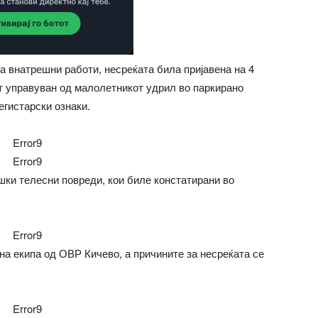
 внатрешни работи, несреќата била пријавена на 4
нет управуван од малолетникот удрил во паркирано
егистарски ознаки.
Error9
Error9
шки телесни повреди, кои биле констатирани во
Error9
на екипа од ОВР Кичево, а причините за несреќата се
Error9