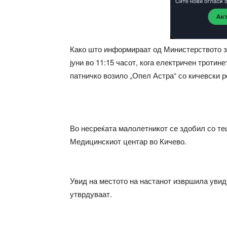
Како што информираат од Министерството за
јуни во 11:15 часот, кога електричен троти
патничко возило „Опел Астра“ со кичевски р
Во несреќата малолетникот се здобил со те
Медицинскиот центар во Кичево.
Увид на местото на настанот извршила увид
утврдуваат.