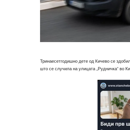
Тринаесетгодишно дете од Кичево се здобил
што се случила на улицата „Рудничка“ во К