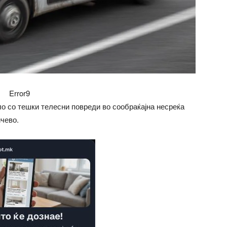
Error9
о со тешки телесни повреди во сообраќајна несреќа
ичево.