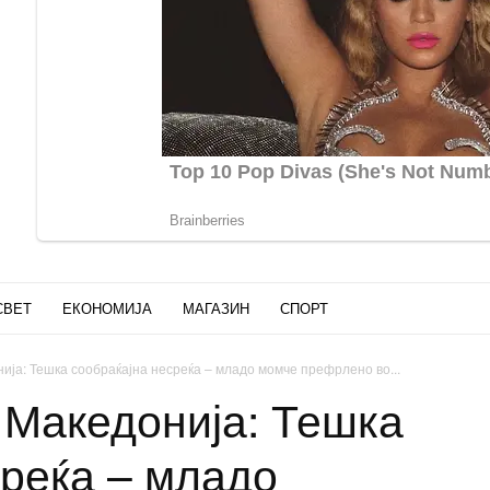
СВЕТ
ЕКОНОМИЈА
МАГАЗИН
СПОРТ
ија: Тешка сообраќајна несреќа – младо момче префрлено во...
 Македонија: Тешка
среќа – младо