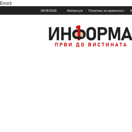
Error2
08/08/2026
Импресум
Политика за приватност
К
Informa.mk