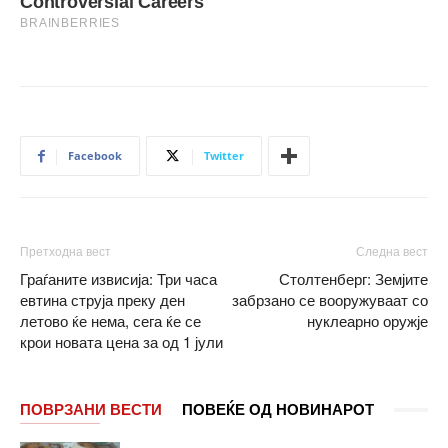
Facebook
Twitter
Претходна вест
Следна вест
Граѓаните извисија: Три часа
Столтенберг: Земјите
евтина струја преку ден
забрзано се вооружуваат со
летово ќе нема, сега ќе се
нуклеарно оружје
крои новата цена за од 1 јули
ПОВРЗАНИ ВЕСТИ
ПОВЕЌЕ ОД НОВИНАРОТ