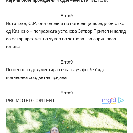
Error9
Исто така, С.Р. бил баран и по потерница поради бегство
од Казнено – поправната установа Затвор Прилеп и напад
со остар предмет на чувар во затворот во април оваа
година.
Error9
По целосно документирање на случајот ќе биде
поднесена соодветна пријава.
Error9