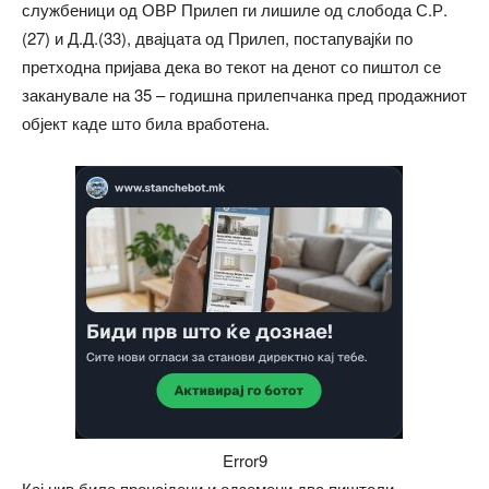
службеници од ОВР Прилеп ги лишиле од слобода С.Р.
(27) и Д.Д.(33), двајцата од Прилеп, постапувајќи по
претходна пријава дека во текот на денот со пиштол се
заканувале на 35 – годишна прилепчанка пред продажниот
објект каде што била вработена.
Error9
Кај нив биле пронајдени и одземени два пиштоли.