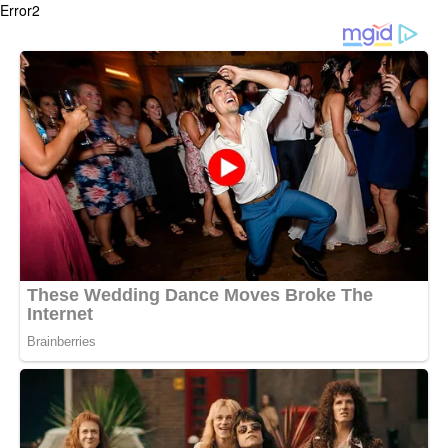
Error2