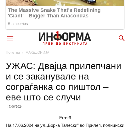
Почетна
МАКЕДОНИЈА
УЖАС: Двајца прилепчани
и се заканувале на
сограѓанка со пиштол –
еве што се случи
17/06/2024
Error9
На 17.06.2024 на ул.„Борка Талески” во Прилеп, полициски