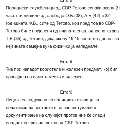
Полициски службеници од СВР-Тетово синоќа околу 21
часот ги лишиле од слобода О.Б.(38), А.Б.(42) и 32-
годишната Ф.Б., сите од Тетово, кои пред тоа во СВР-
Тетово биле пријавени од нивната снаа, односно јатрва
Т.Б.(35) од Тетово, дека околу 19.15 часот во дворот на
нејзината семејна куќа физички ја нападнале.
Error9
Тие при нападот користеле и железен предмет, кој бил
пронајден на самото место и одземен.
Error9
Лицата се задржани во полициска станица за
понатамошна постапка и по расчистување и
документирање на случајот против нив ќе следи
соодветна пријава, рекоа од СВР Тетово.