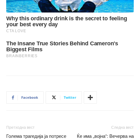
Facebook
Twitter
Претходна вест
Следна вест
Голема трагедија ја потресе
Ќе има „војна“: Вечерва на