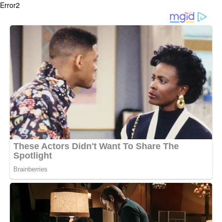
Error2