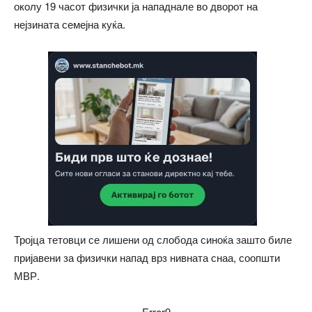
околу 19 часот физички ја нападнале во дворот на
нејзината семејна куќа.
Тројца тетовци се лишени од слобода синоќа зашто биле
пријавени за физички напад врз нивната снаа, соопшти
МВР.
Error9