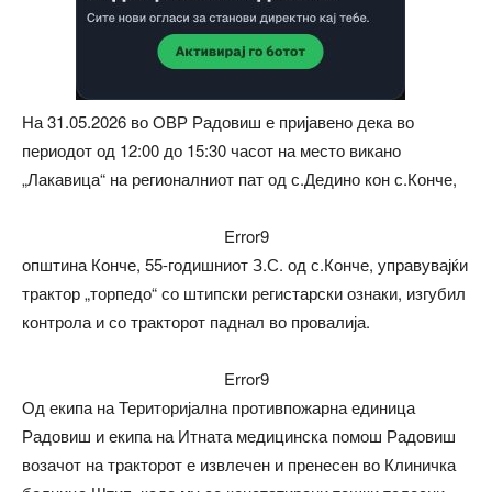
На 31.05.2026 во ОВР Радовиш е пријавено дека во
периодот од 12:00 до 15:30 часот на место викано
„Лакавица“ на регионалниот пат од с.Дедино кон с.Конче,
Error9
општина Конче, 55-годишниот З.С. од с.Конче, управувајќи
трактор „торпедо“ со штипски регистарски ознаки, изгубил
контрола и со тракторот паднал во провалија.
Error9
Од екипа на Територијална противпожарна единица
Радовиш и екипа на Итната медицинска помош Радовиш
возачот на тракторот е извлечен и пренесен во Клиничка