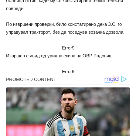
болница Штип, каде му се констатирани тешки телесни
повреди.
По извршени проверки, било констатирано дека З.С. го
управувал тракторот, без да поседува возачка дозвола.
Error9
Извршен е увид од увидна екипа на ОВР Радовиш.
Error9