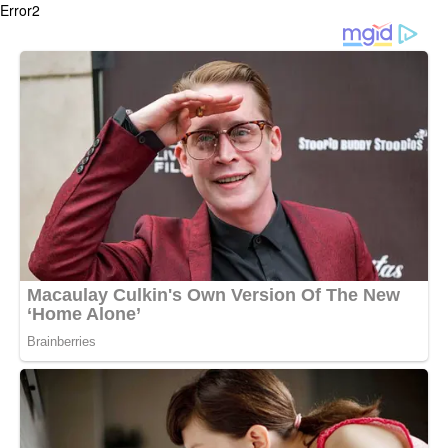
Error2