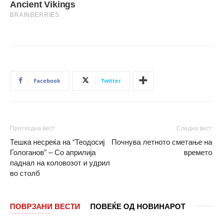
Facebook
Twitter
Претходна вест
Следна вест
Тешка несреќа на “Теодосиј
Почнува летното сметање на
Гологанов” – Со априлија
времето
паднал на коловозот и удрил
во столб
ПОВРЗАНИ ВЕСТИ
ПОВЕЌЕ ОД НОВИНАРОТ