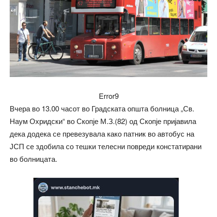
Error9
Вчера во 13.00 часот во Градската општа болница „Св.
Наум Охридски“ во Скопје М.З.(82) од Скопје пријавила
дека додека се превезувала како патник во автобус на
ЈСП се здобила со тешки телесни повреди констатирани
во болницата.