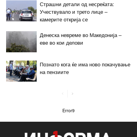
Страшни детали од несреќата:
Учествувало и трето лице –
камерите открија се
Денеска невреме во Македонија –
еве во кои делови
Познато кога ќе има ново покачување
на пензиите
Error9