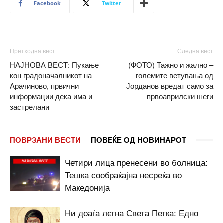
Facebook
Twitter
Претходна вест
Следна вест
НАЈНОВА ВЕСТ: Пукање
(ФОТО) Тажно и жално –
кон градоначалникот на
големите ветувања од
Арачиново, првични
Јорданов вредат само за
информации дека има и
првоаприлски шеги
застрелани
ПОВРЗАНИ ВЕСТИ
ПОВЕЌЕ ОД НОВИНАРОТ
Четири лица пренесени во болница:
Тешка сообраќајна несреќа во
Македонија
Ни доаѓа летна Света Петка: Едно