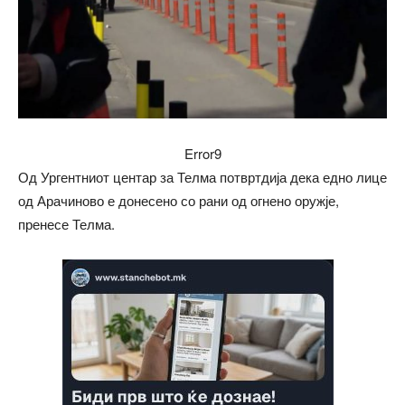
Error9
Од Ургентниот центар за Телма потвртдија дека едно лице
од Арачиново е донесено со рани од огнено оружје,
пренесе Телма.