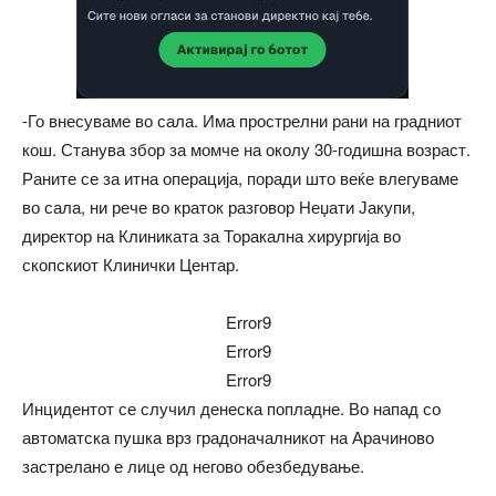
-Го внесуваме во сала. Има прострелни рани на градниот
кош. Станува збор за момче на околу 30-годишна возраст.
Раните се за итна операција, поради што веќе влегуваме
во сала, ни рече во краток разговор Неџати Јакупи,
директор на Клиниката за Торакална хирургија во
скопскиот Клинички Центар.
Error9
Error9
Error9
Инцидентот се случил денеска попладне. Во напад со
автоматска пушка врз градоначалникот на Арачиново
застрелано е лице од негово обезбедување.