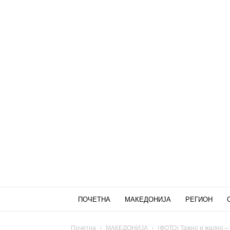
ПОЧЕТНА
МАКЕДОНИЈА
РЕГИОН
Почетна
МАКЕДОНИЈА
(ФОТО) Тажно и жално – 