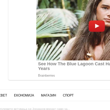
СВЕТ
ЕКОНОМИЈА
МАГАЗИН
СПОРТ
големите ветувања од Јорданов вредат само за...