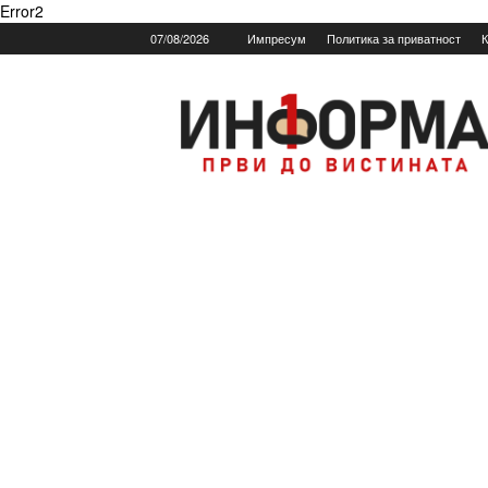
Error2
07/08/2026
Импресум
Политика за приватност
К
Informa.mk