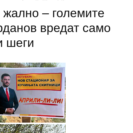
 жално – големите
рданов вредат само
и шеги