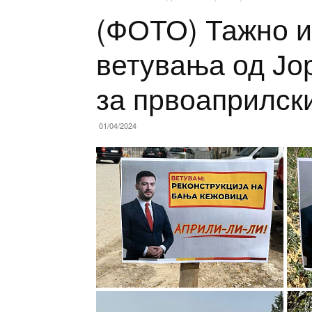
(ФОТО) Тажно и
ветувања од Јо
за првоаприлск
01/04/2024