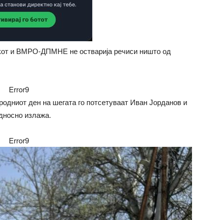
икот и ВМРО-ДПМНЕ не остварија речиси ништо од
Error9
одниот ден на шегата го потсетуваат Иван Јорданов и
односно излажа.
Error9