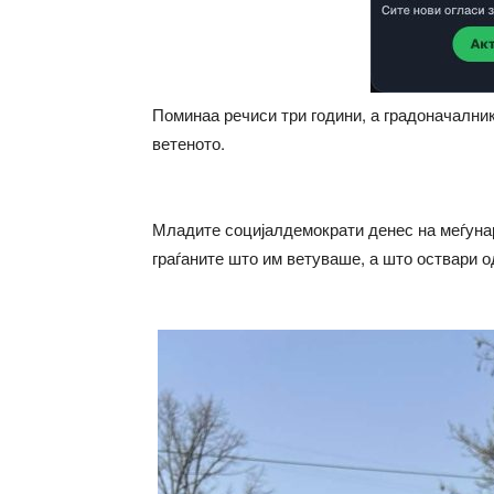
Поминаа речиси три години, а градоначалн
ветеното.
Младите социјалдемократи денес на меѓунар
граѓаните што им ветуваше, а што оствари 