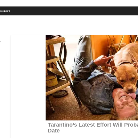
онтакт