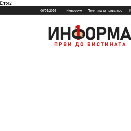
Error2
06/08/2026
Импресум
Политика за приватност
К
Informa.mk