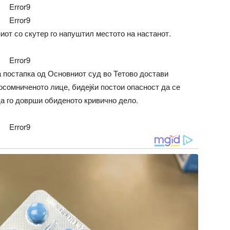
Error9
Error9
иот со скутер го напуштил местото на настанот.
Error9
а постапка од Основниот суд во Тетово достави
осомниченото лице, бидејќи постои опасност да се
да го доврши обиденото кривично дело.
Error9