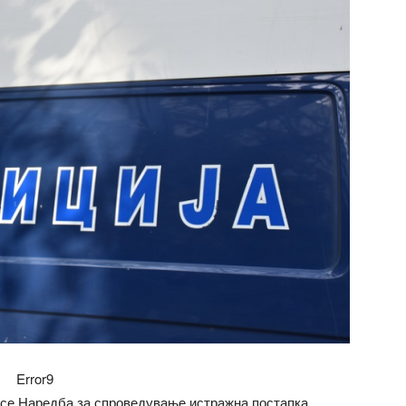
Error9
есе Наредба за спроведување истражна постапка