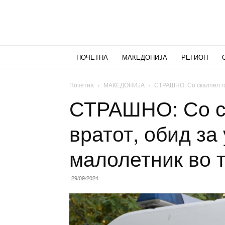
ПОЧЕТНА
МАКЕДОНИЈА
РЕГИОН
Почетна
МАКЕДОНИЈА
СТРАШНО: Со скалпел го 
СТРАШНО: Со ск
вратот, обид за
малолетник во 
29/09/2024