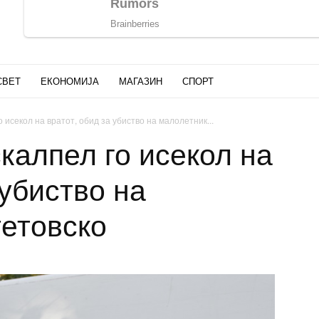
СВЕТ
ЕКОНОМИЈА
МАГАЗИН
СПОРТ
исекол на вратот, обид за убиство на малолетник...
алпел го исекол на
 убиство на
тетовско