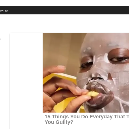
онтакт