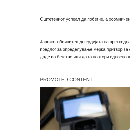
Оштетениот успеал да побегне, а осомничен
Јавниот обвинител до судијата на претходн
предлог за определување мерка притвор за 
даде во бегство или да го повтори односно 