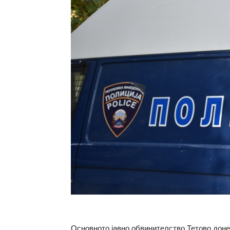
Основното јавно обвинителство Тетово дон