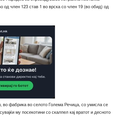
 од член 123 став 1 во врска со член 19 (во обид) од
, во фабрика во селото Голема Речица, со умисла се
увајќи му посекотини со скалпел кај вратот и десното