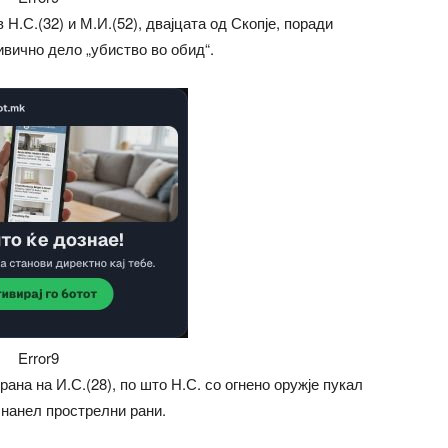
Н.С.(32) и М.И.(52), двајцата од Скопје, поради
вично дело „убиство во обид“.
Error9
рана на И.С.(28), по што Н.С. со огнено оружје пукал
 нанел прострелни рани.