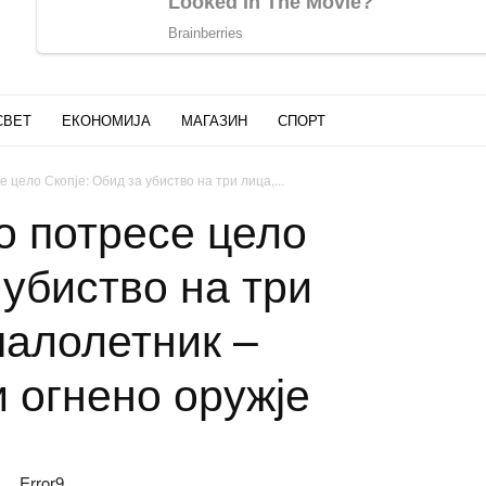
СВЕТ
ЕКОНОМИЈА
МАГАЗИН
СПОРТ
 цело Скопје: Обид за убиство на три лица,...
о потресе цело
 убиство на три
малолетник –
 огнено оружје
Error9