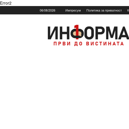
Error2
06/08/2026
Импресум
Политика за приватност
К
Informa.mk