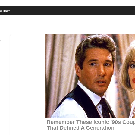
онтакт