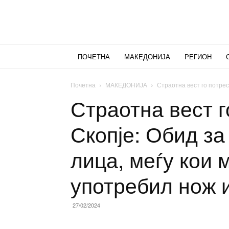
ПОЧЕТНА
МАКЕДОНИЈА
РЕГИОН
Почетна
МАКЕДОНИЈА
Страотна вест го потресе
Страотна вест г
Скопје: Обид за
лица, меѓу кои 
употребил нож и
27/02/2024