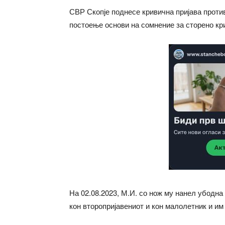
СВР Скопје поднесе кривична пријава против 
постоење основи на сомнение за сторено кри
На 02.08.2023, М.И. со нож му нанел убодна 
кон второпријавениот и кон малолетник и им