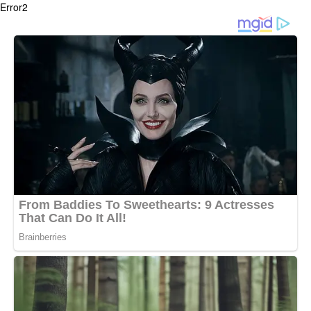
Error2