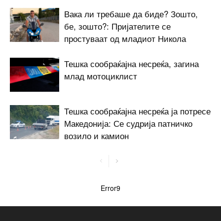
Вака ли требаше да биде? Зошто,
бе, зошто?: Пријателите се
простуваат од младиот Никола
Тешка сообраќајна несреќа, загина
млад мотоциклист
Тешка сообраќајна несреќа ја потресе
Македонија: Се судрија патничко
возило и камион
Error9