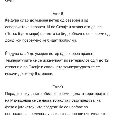
Error9
Ќе дува слаб до умерен ветер од северен и од
североисточен правец. И во Скопје и околината денес
(Петок 5 декември) времето ќе биде облачно со врнежи од
дожд кои повремено ќе бидат пообилни.
Ќе дува слаб до умерен ветер од северен правец.
Температурите ќе се искачуваат во интервалот од 4 до 12
степени а во Скопје и околината температурата ќе се
искачи до околу 9 степени.
Error9
Поради очекуваните обилни врнежи, целата територијата
на Македонија ќе се наоѓа во жолта предупредувачка
фаза а југоисточните предели ќе се наоѓаат во
портокалова предупредувачка фаза поради очекуваните