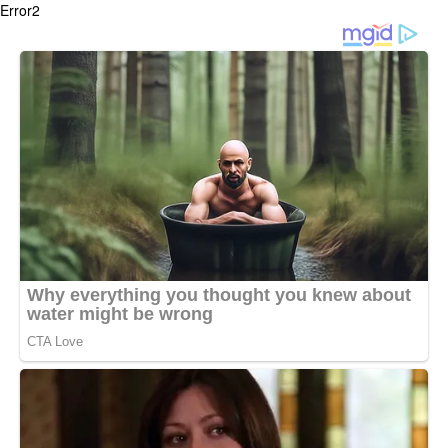
Error2