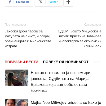
Facebook
Twitter
Претходна вест
Следна вест
Јахоски доби пасош за
СДСМ: Зошто Мицкоски ја
матурата на синот, и покрај
штити Кристина Јованова
обвиненијата и милионската
инспекторка за економски
истрага
криминал?
ПОВРЗАНИ ВЕСТИ
ПОВЕЌЕ ОД НОВИНАРОТ
Настан што силно ја вознемири
јавноста: Судбината на Марија
Брзакова која зад себе остави
ќеркичка
Majka Noe Milivojev prisetila se kako je