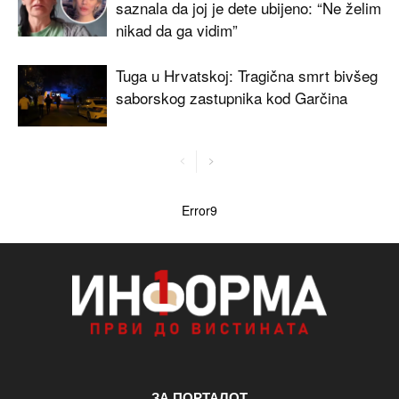
saznala da joj je dete ubijeno: “Ne želim
nikad da ga vidim”
Tuga u Hrvatskoj: Tragična smrt bivšeg
saborskog zastupnika kod Garčina
Error9
ЗА ПОРТАЛОТ