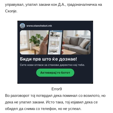
управувал, упатил закани кон Д.А., градоначалничка на
Скопје.
Error9
Во разговорот тој потврдил дека поминал со возилото, но
дека не упатил закани. Исто така, тој изјавил дека се
обидел да снима со телефон, но не успеал.