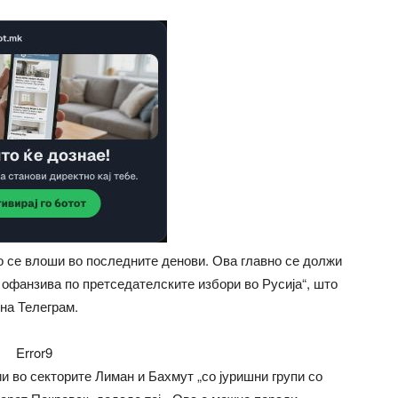
о се влоши во последните денови. Ова главно се должи
 офанзива по претседателските избори во Русија“, што
 на Телеграм.
Error9
ии во секторите Лиман и Бахмут „со јуришни групи со