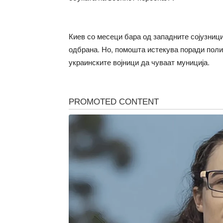
Киев со месеци бара од западните сојузниц
одбрана. Но, помошта истекува поради поли
украинските војници да чуваат муниција.