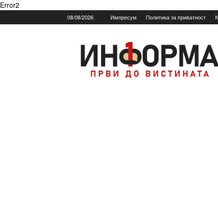
Error2
08/08/2026
Импресум
Политика за приватност
К
Informa.mk