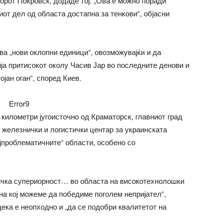
торот Покровск, додаде тој. „Ова е можно поради
иот дел од областа достапна за тенкови“, објасни
ува „нови оклопни единици“, овозможувајќи и да
ија притисокот околу Часив Јар во последните денови и
ојан оган“, според Киев.
Error9
0 километри југоисточно од Краматорск, главниот град
 железнички и логистички центар за украинската
ајпроблематичните“ области, особено со
ичка супериорност… во областа на високотехнолошки
н на кој можеме да победиме поголем непријател“,
ека е неопходно и „да се подобри квалитетот на