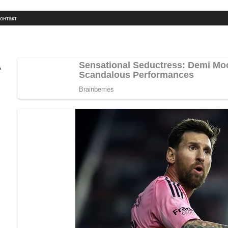
онтакт