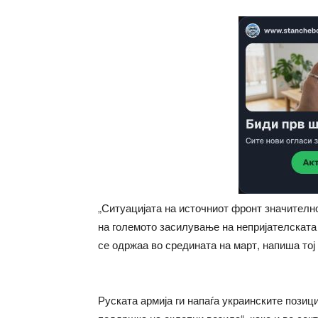
„Ситуацијата на источниот фронт значителн
на големото засилување на непријателската
се одржаа во средината на март, напиша тој
Руската армија ги напаѓа украинските позиц