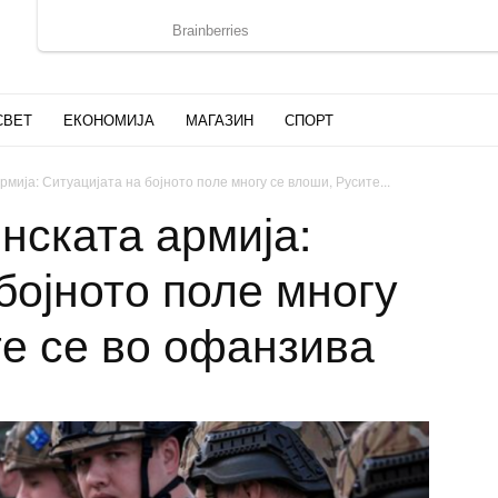
СВЕТ
ЕКОНОМИЈА
МАГАЗИН
СПОРТ
мија: Ситуацијата на бојното поле многу се влоши, Русите...
нската армија:
бојното поле многу
те се во офанзива