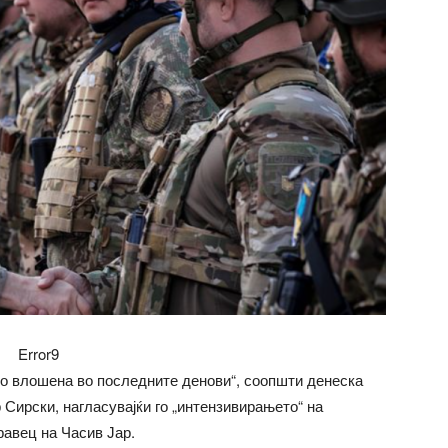
Error9
но влошена во последните денови“, соопшти денеска
Сирски, нагласувајќи го „интензивирањето“ на
равец на Часив Јар.