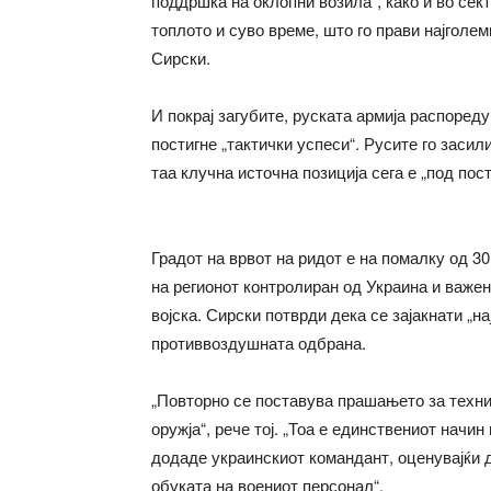
поддршка на оклопни возила“, како и во сек
топлото и суво време, што го прави најголем
Сирски.
И покрај загубите, руската армија распоред
постигне „тактички успеси“. Русите го засил
таа клучна источна позиција сега е „под пост
Градот на врвот на ридот е на помалку од 3
на регионот контролиран од Украина и важен
војска. Сирски потврди дека се зајакнати „н
противвоздушната одбрана.
„Повторно се поставува прашањето за техн
оружја“, рече тој. „Тоа е единствениот начи
додаде украинскиот командант, оценувајќи д
обуката на воениот персонал“.