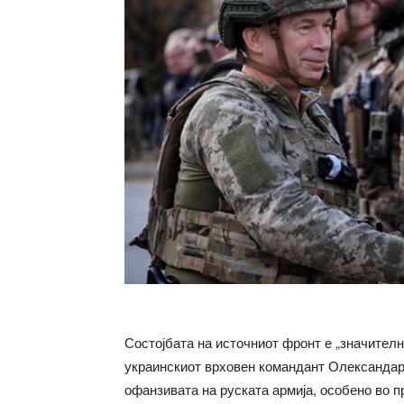
Состојбата на источниот фронт е „значител
украинскиот врховен командант Олександар 
офанзивата на руската армија, особено во п