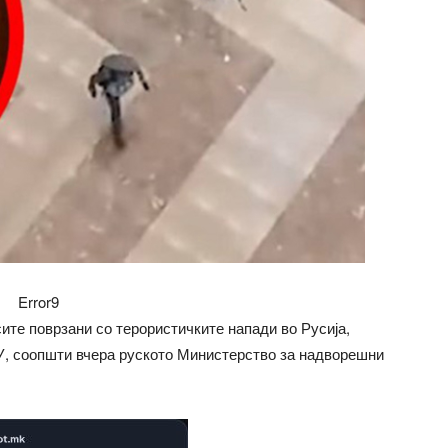
Error9
сите поврзани со терористичките напади во Русија,
У, соопшти вчера руското Министерство за надворешни