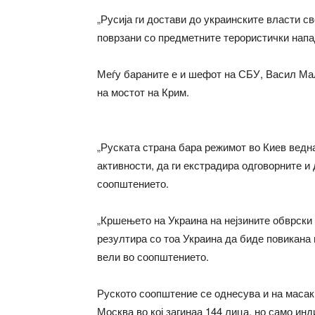
„Русија ги достави до украинските власти с
поврзани со предметните терористички напа
Меѓу бараните е и шефот на СБУ, Васил Маљ
на мостот на Крим.
„Руската страна бара режимот во Киев ведн
активности, да ги екстрадира одговорните и 
соопштението.
„Кршењето на Украина на нејзините обврски
резултира со тоа Украина да биде повикана 
вели во соопштението.
Руското соопштение се однесува и на масак
Москва во кој загинаа 144 лица, но само инд