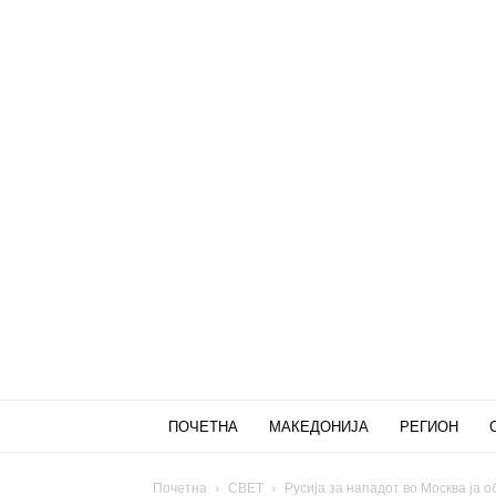
ПОЧЕТНА
МАКЕДОНИЈА
РЕГИОН
Почетна
СВЕТ
Русија за нападот во Москва ја о