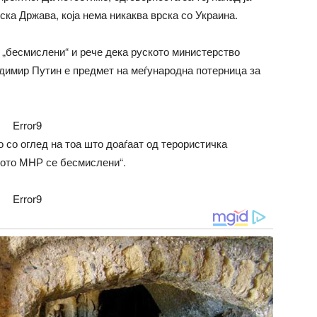
ка Држава, која нема никаква врска со Украина.
„бесмислени“ и рече дека руското министерство
димир Путин е предмет на меѓународна потерница за
Error9
 со оглед на тоа што доаѓаат од терористичка
кото МНР се бесмислени“.
Error9