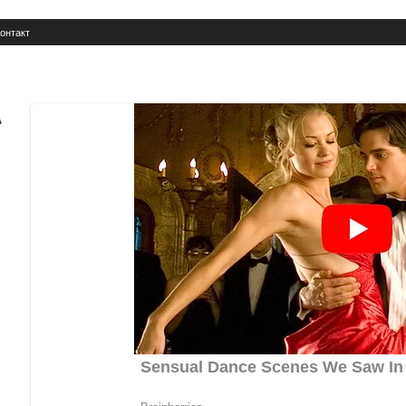
онтакт