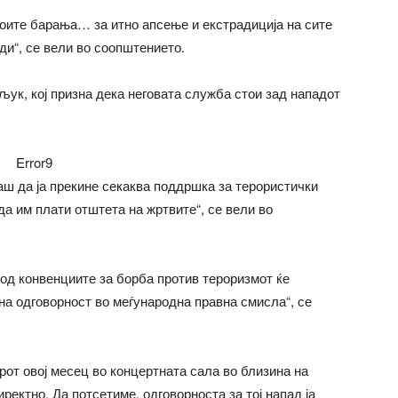
воите барања… за итно апсење и екстрадиција на сите
ди“, се вели во соопштението.
ук, кој призна дека неговата служба стои зад нападот
Error9
аш да ја прекине секаква поддршка за терористички
да им плати отштета на жртвите“, се вели во
 од конвенциите за борба против тероризмот ќе
на одговорност во меѓународна правна смисла“, се
рот овој месец во концертната сала во близина на
иректно. Да потсетиме, одговорноста за тој напад ја