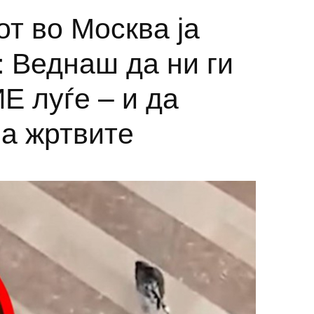
от во Москва ја
: Веднаш да ни ги
Е луѓе – и да
на жртвите