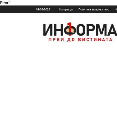
Error2
09/08/2026
Импресум
Политика за приватност
К
Informa.mk