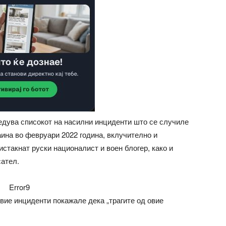
едува списокот на насилни инциденти што се случиле
раина во февруари 2022 година, вклучително и
истакнат руски националист и воен блогер, како и
сател.
Error9
вие инциденти покажале дека „трагите од овие