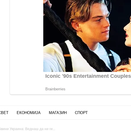
СВЕТ
ЕКОНОМИЈА
МАГАЗИН
СПОРТ
бвини Украина: Веднаш да ни ги...