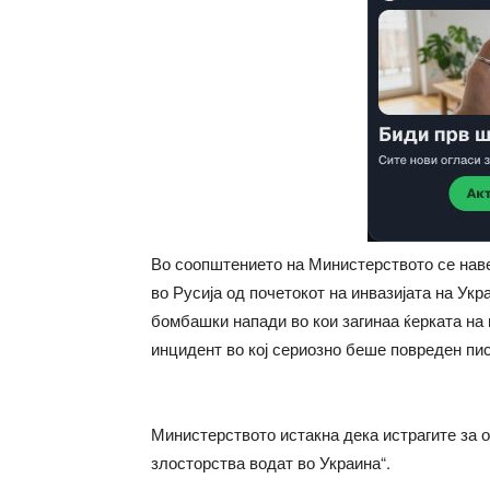
Во соопштението на Министерството се нав
во Русија од почетокот на инвазијата на Ук
бомбашки напади во кои загинаа ќерката на 
инцидент во кој сериозно беше повреден пи
Министерството истакна дека истрагите за о
злосторства водат во Украина“.