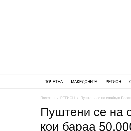
ПОЧЕТНА
МАКЕДОНИЈА
РЕГИОН
Почетна
РЕГИОН
Пуштени се на слобода Босанц
Пуштени се на 
кои бараа 50.00