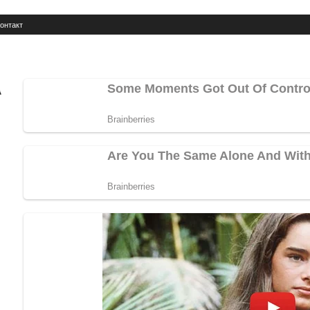
онтакт