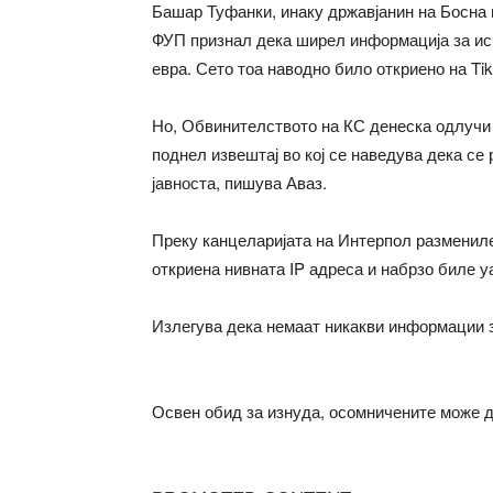
Башар Туфанки, инаку државјанин на Босна 
ФУП признал дека ширел информација за исч
евра. Сето тоа наводно било откриено на Tik
Но, Обвинителството на КС денеска одлучи 
поднел извештај во кој се наведува дека се
јавноста, пишува Аваз.
Преку канцеларијата на Интерпол размениле
откриена нивната IP адреса и набрзо биле у
Излегува дека немаат никакви информации за
Освен обид за изнуда, осомничените може 