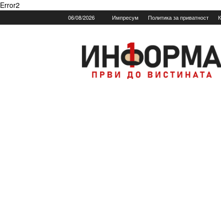
Error2
06/08/2026
Импресум
Политика за приватност
К
Informa.mk