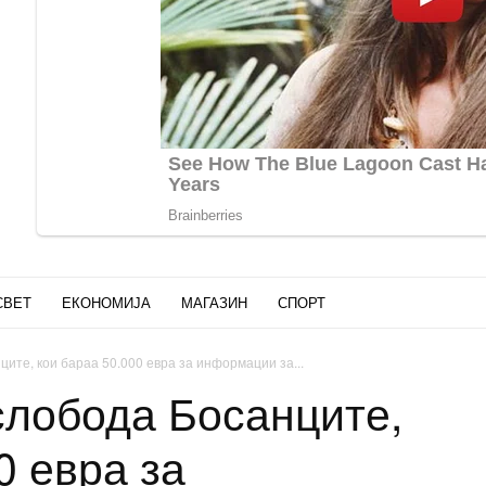
СВЕТ
ЕКОНОМИЈА
МАГАЗИН
СПОРТ
ите, кои бараа 50.000 евра за информации за...
слобода Босанците,
0 евра за