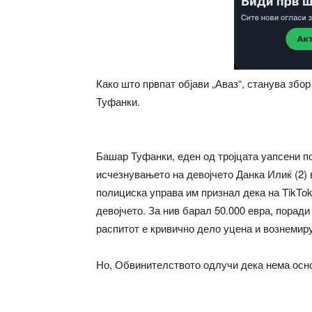
Како што првпат објави „Аваз“, станува зб
Туфанки.
Башар Туфанки, еден од тројцата уапсени по
исчезнувањето на девојчето Данка Илиќ (2)
полициска управа им признал дека на TikT
девојчето. За нив барал 50.000 евра, поради
распитот е кривично дело уцена и вознемиру
Но, Обвинителството одлучи дека нема осно