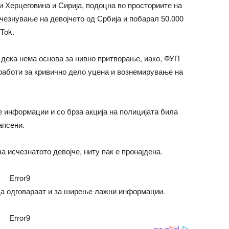
и Херцеговина и Сирија, подоцна во просториите на
езнување на девојчето од Србија и побарал 50.000
Tok.
дека нема основа за нивно притворање, иако, ФУП
 работи за кривично дело уцена и вознемирување на
 информации и со брза акција на полицијата била
апсени.
 исчезнатото девојче, ниту пак е пронајдена.
Error9
да одговараат и за ширење лажни информации.
Error9