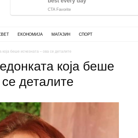
СВЕТ
ЕКОНОМИЈА
МАГАЗИН
СПОРТ
 која беше исчезната – ова се деталите
едонката која беше
 се деталите