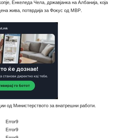
пје, Енкеледа Чела, државјанка на Албанија, која
дена жива, потврдија за Фокус од МВР.
ции од Министерството за внатрешни работи.
Error9
Error9
Error9