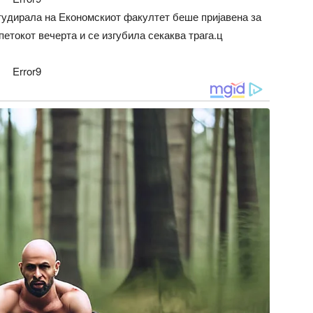
студирала на Економскиот факултет беше пријавена за
 петокот вечерта и се изгубила секаква трага.ц
Error9