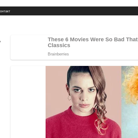
онтакт