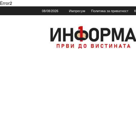
Error2
08/08/2026
Импресум
Политика за приватност
К
Informa.mk