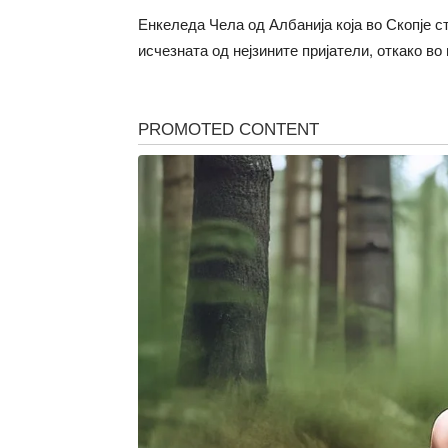
Енкеледа Чела од Албанија која во Скопје 
исчезната од нејзините пријатели, откако во