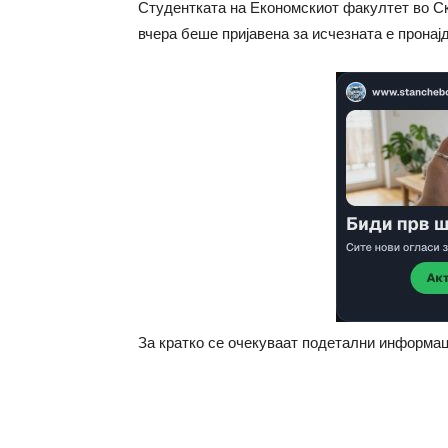
Студентката на Економскиот факултет во Ско
вчера беше пријавена за исчезната е пронај
За кратко се очекуваат подетални информа