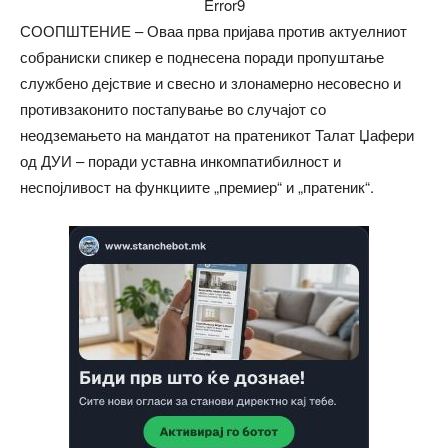
Error9
СООПШТЕНИЕ – Оваа прва пријава против актуелниот
собраниски спикер е поднесена поради пропуштање
службено дејствие и свесно и злонамерно несовесно и
противзаконито постапување во случајот со
неодземањето на мандатот на пратеникот Талат Џафери
од ДУИ – поради уставна инкомпатибилност и
неспојливост на функциите „премиер“ и „пратеник“.