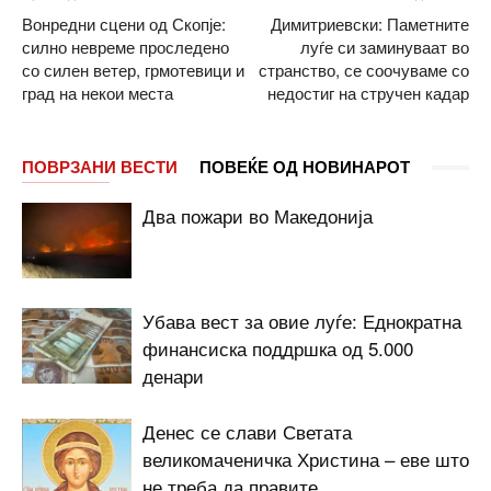
Вонредни сцени од Скопје:
Димитриевски: Паметните
силно невреме проследено
луѓе си заминуваат во
со силен ветер, грмотевици и
странство, се соочуваме со
град на некои места
недостиг на стручен кадар
ПОВРЗАНИ ВЕСТИ
ПОВЕЌЕ ОД НОВИНАРОТ
Два пожари во Македонија
Убава вест за овие луѓе: Еднократна
финансиска поддршка од 5.000
денари
Денес се слави Светата
великомаченичка Христина – еве што
не треба да правите