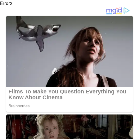
Error2