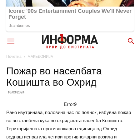
Почетна
МАКЕДОНИЈА
Пожар во населбата
Кошишта во Охрид
18/03/2024
Error9
Рано изутринава, половина час по полноќ, избувна пожар
во во станбена куќа во охридската населба Кошишта.
Територијалната противпожарна единица од Охрид
веднаш испратила четири противпожарни возила и