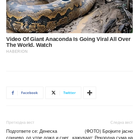
Facebook
Twitter
Претходна вест
Следна вест
Подгответе се: Денеска
(ФОТО) Бројките јасно
сончево, од утре дожд и снег
кажуваат: Рекордна сума на