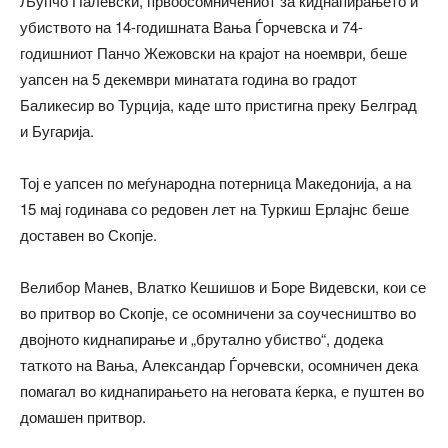
Љупчо Палевски, првоосомничениот за киднапирањето и
убиството на 14-годишната Вања Ѓорчевска и 74-
годишниот Панчо Жежовски на крајот на ноември, беше
уапсен на 5 декември минатата година во градот
Баликесир во Турција, каде што пристигна преку Белград
и Бугарија.
Тој е уапсен по меѓународна потерница Македонија, а на
15 мај годинава со редовен лет на Туркиш Ерлајнс беше
доставен во Скопје.
Велибор Манев, Влатко Кешишов и Боре Видевски, кои се
во притвор во Скопје, се осомничени за соучесништво во
двојното киднапирање и „брутално убиство“, додека
таткото на Вања, Александар Ѓорчевски, осомничен дека
помагал во киднапирањето на неговата ќерка, е пуштен во
домашен притвор.