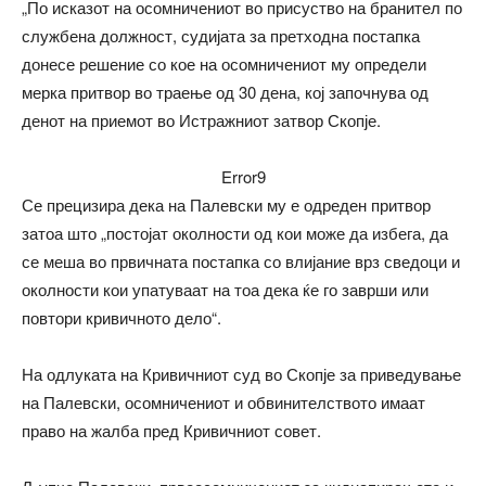
„По исказот на осомничениот во присуство на бранител по
службена должност, судијата за претходна постапка
донесе решение со кое на осомничениот му определи
мерка притвор во траење од 30 дена, кој започнува од
денот на приемот во Истражниот затвор Скопје.
Error9
Се прецизира дека на Палевски му е одреден притвор
затоа што „постојат околности од кои може да избега, да
се меша во првичната постапка со влијание врз сведоци и
околности кои упатуваат на тоа дека ќе го заврши или
повтори кривичното дело“.
На одлуката на Кривичниот суд во Скопје за приведување
на Палевски, осомничениот и обвинителството имаат
право на жалба пред Кривичниот совет.