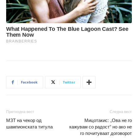
Facebook
Twitter
Претходна вест
Следна вест
МЗТ на чекор од
Мицотакис: „Ова не го
шампионската титула
кажувам со радост“ но ако не
го почитуваат договорот