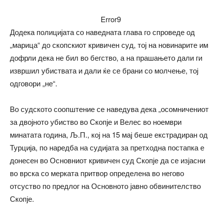
Error9
Додека полицијата со наведната глава го спроведе од
„марица“ до скопскиот кривичен суд, тој на новинарите им
дофрли дека не бил во бегство, а на прашањето дали ги
извршил убиствата и дали ќе се брани со молчење, тој
одговори „не“.
Во судското соопштение се наведува дека „осомничениот
за двојното убиство во Скопје и Велес во ноември
минатата година, Љ.П., кој на 15 мај беше екстрадиран од
Турција, по наредба на судијата за претходна постапка е
донесен во Основниот кривичен суд Скопје да се изјасни
во врска со мерката притвор определена во негово
отсуство по предлог на Основното јавно обвинителство
Скопје.