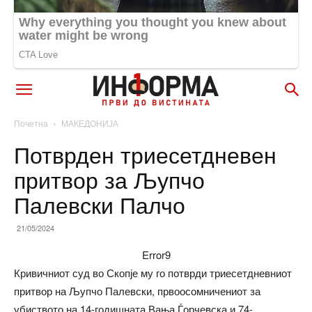
Почетна
МАКЕДОНИЈА
Потврден триесетдневен
притвор за Љупчо
Палевски Палчо
21/05/2024
Error9
Кривичниот суд во Скопје му го потврди триесетдневниот
притвор на Љупчо Палевски, првоосомничениот за
убиството на 14-годишната Вања Ѓорчевска и 74-