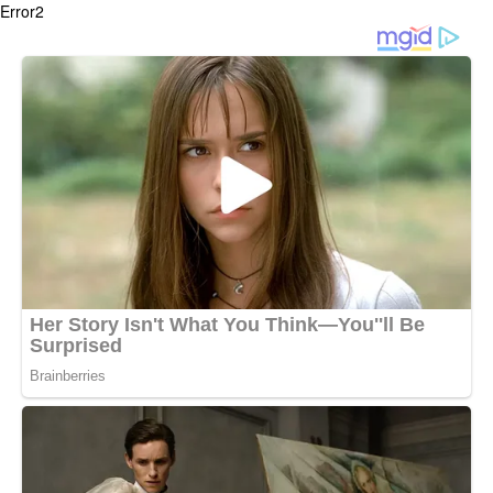
Error2