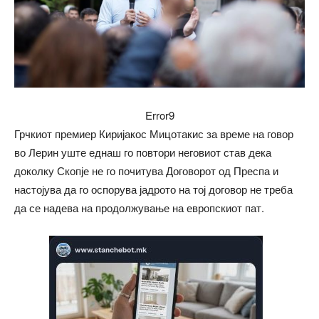
Error9
Грчкиот премиер Киријакос Мицотакис за време на говор
во Лерин уште еднаш го повтори неговиот став дека
доколку Скопје не го почитува Договорот од Преспа и
настојува да го оспорува јадрото на тој договор не треба
да се надева на продолжување на европскиот пат.