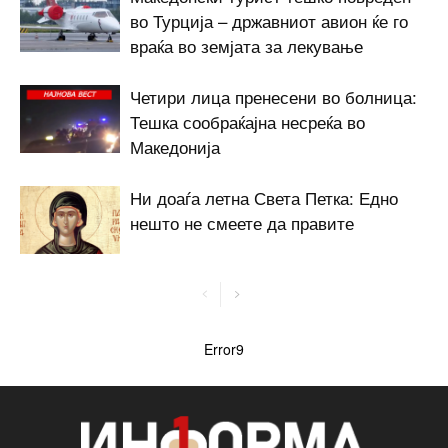
во Турција – државниот авион ќе го
враќа во земјата за лекување
Четири лица пренесени во болница:
Тешка сообраќајна несреќа во
Македонија
Ни доаѓа летна Света Петка: Едно
нешто не смеете да правите
Error9