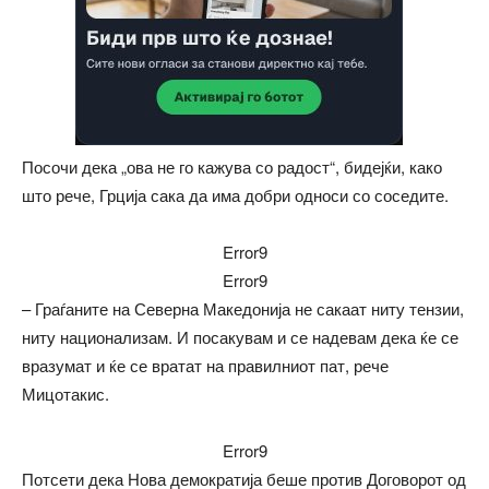
Посочи дека „ова не го кажува со радост“, бидејќи, како
што рече, Грција сака да има добри односи со соседите.
Error9
Error9
– Граѓаните на Северна Македонија не сакаат ниту тензии,
ниту национализам. И посакувам и се надевам дека ќе се
вразумат и ќе се вратат на правилниот пат, рече
Мицотакис.
Error9
Потсети дека Нова демократија беше против Договорот од