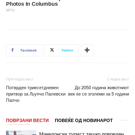
Facebook
Twitter
Претходна вест
Следна вест
Потврден триесетдневен
До 2050 година животниот
притвор за Љупчо Палевски
век ќе се зголеми за 5 години
Палчо
ПОВРЗАНИ ВЕСТИ
ПОВЕЌЕ ОД НОВИНАРОТ
Македонски турист тешко повреден