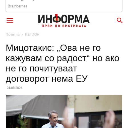
Почетна
РЕГИОН
Мицотакис: „Ова не го
кажувам со радост“ но ако
не го почитуваат
договорот нема ЕУ
21/05/2024