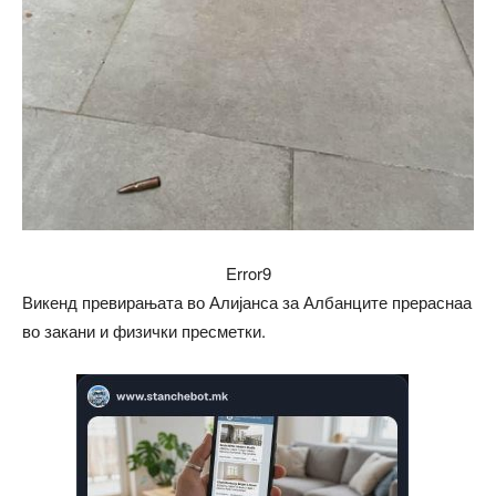
Error9
Викенд превирањата во Алијанса за Албанците прераснаа
во закани и физички пресметки.