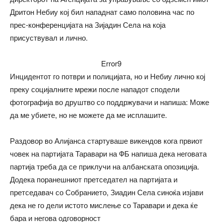
Дритон Небиу кој бил нападнат само половина час по
прес-конференцијата на Зијадин Села на која
присуствувал и лично.
Error9
Инцидентот го потври и полицијата, но и Небиу лично кој
преку социјалните мрежи после нападот сподели
фотографија во друштво со поддржувачи и напиша: Може
да ме убиете, но не можете да ме исплашите.
Раздовор во Алијанса стартуваше викендов кога првиот
човек на партијата Таравари на ФБ напиша дека неговата
партија треба да се приклучи на албанската опозиција.
Додека поранешниот претседател на партијата и
претседавач со Собранието, Зиадин Села синоќа изјави
дека не го дели истото мислење со Таравари и дека ќе
бара и негова одговорност