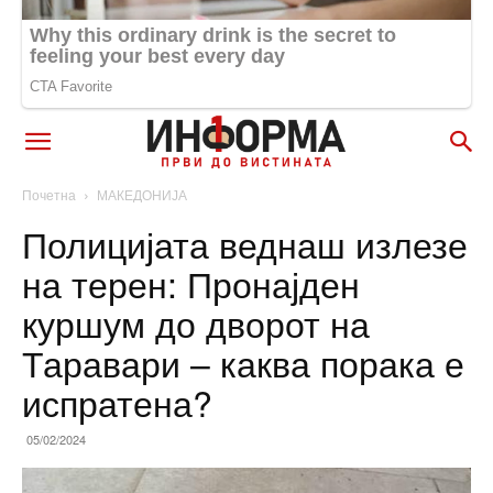
Почетна
МАКЕДОНИЈА
Полицијата веднаш излезе
на терен: Пронајден
куршум до дворот на
Таравари – каква порака е
испратена?
05/02/2024