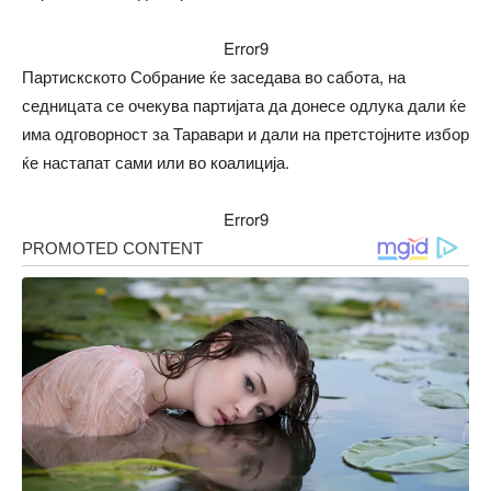
Error9
Партискското Собрание ќе заседава во сабота, на
седницата се очекува партијата да донесе одлука дали ќе
има одговорност за Таравари и дали на претстојните избор
ќе настапат сами или во коалиција.
Error9