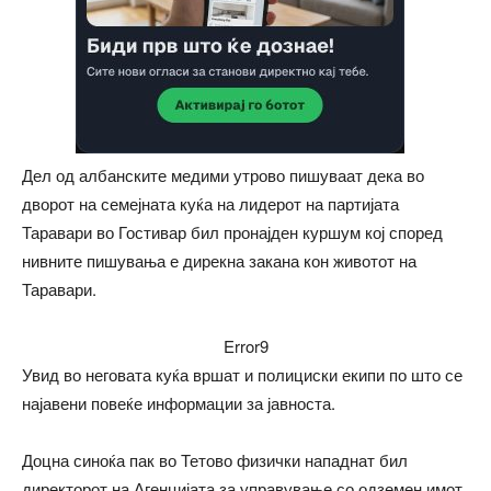
Дел од албанските медими утрово пишуваат дека во
дворот на семејната куќа на лидерот на партијата
Таравари во Гостивар бил пронајден куршум кој според
нивните пишувања е дирекна закана кон животот на
Таравари.
Error9
Увид во неговата куќа вршат и полициски екипи по што се
најавени повеќе информации за јавноста.
Доцна синоќа пак во Тетово физички нападнат бил
директорот на Агенцијата за управување со одземен имот