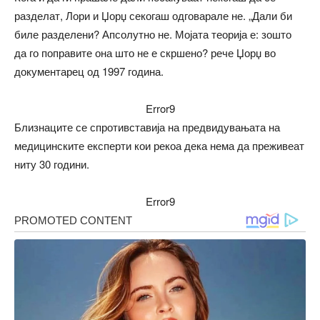
разделат, Лори и Џорџ секогаш одговарале не. „Дали би
биле разделени? Апсолутно не. Мојата теорија е: зошто
да го поправите она што не е скршено? рече Џорџ во
документарец од 1997 година.
Error9
Близнаците се спротивставија на предвидувањата на
медицинските експерти кои рекоа дека нема да преживеат
ниту 30 години.
Error9