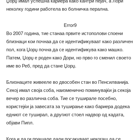
Џорџ имал успешна кариера како кантри пејач, а Лори
неколку години работела во болничка перална.
Error9
Во 2007 година, тие станаа првите истополови споени
близнаци кои почнаа да се идентификуваат како различен
пол, кога Џорџ почна да се идентификува како машко.
Патем, Џорџ е роден како Дори, но прво го сменил своето
име во Реб, пред да стане Џорџ.
Близнаците живееле во двособен стан во Пенсилванија.
Секој имал своја соба, наизменично поминувајќи ја секоја
вечер во различна соба. Тие се туширале посебно,
користејќи ја завесата за туширање како бариера додека
едниот се туширал, а другиот стоел надвор од кадата,
објави Пипл.
Кога и да ги прашале дали посакуваат некогаш да се