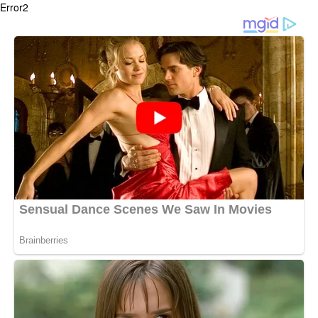
Error2