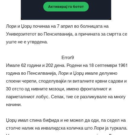
Лори и Џорџ починаа на 7 април во болницата на
Универзитетот во Пенсилванија, а причината за смртта се
уште не е утврдена.
Error9
Имале 62 години и 202 дена. Родени на 18 септември 1961
година во Пенсилванија, Лори и Џорџ имале делумно
споени черепи, споделувајќи ги виталните крвни садови и
30 отсто од нивните мозоци, имено фронталниот и
париеталниот лобус. Сепак, тие се разликувале на многу
начини.
Џорџ имал спина бифида и не можел да оди, па седел на
столче налик на инвалидска количка што Лори ја туркала.