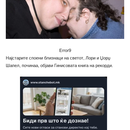
Error9
Најстарите споени близнаци на светот, Лори и Џорџ
Шапел, починаа, објави Гинисовата книга на рекорди.