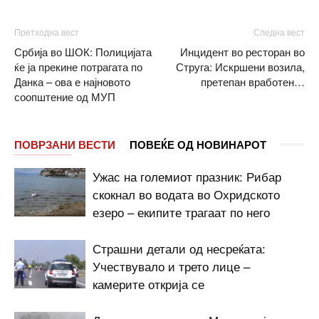
Претходна вест
Следна вест
Србија во ШОК: Полицијата
Инцидент во ресторан во
ќе ја прекине потрагата по
Струга: Искршени возила,
Данка – ова е најновото
претепан вработен…
соопштение од МУП
ПОВРЗАНИ ВЕСТИ
ПОВЕЌЕ ОД НОВИНАРОТ
Ужас на големиот празник: Рибар
скокнал во водата во Охридското
езеро – екипите трагаат по него
Страшни детали од несреќата:
Учествувало и трето лице –
камерите открија се