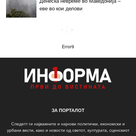
Денеска невреме во Македонија –
еве во кои делови
Error9
ЗА ПОРТАЛОТ
Следетт ги најважните и најнови политички, економски и
урбани вести, како и новости од светот, културата, сценскиот