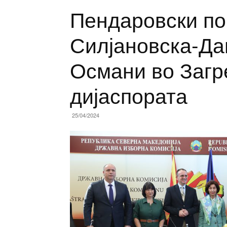
Пендаровски по
Силјановска-Да
Османи во Загр
дијаспората
25/04/2024