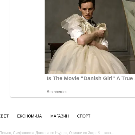
СВЕТ
ЕКОНОМИЈА
МАГАЗИН
СПОРТ
екинг, Силјановска-Давкова во Њујорк, Османи во Загреб – како...