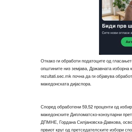
Откако ги обработи податоците од гласањет
општините низ земјава, Државната изборна 
rezultati.sec.mk почна да ги објавува обраб
македонската дијаспора.
Според обработени 59,52 проценти од избира
македонските Дипломатско-конзуларни пре
ДПМНЕ, Гордана Силјановска-Давкова, освои
првиот круг од претседателските избори спо