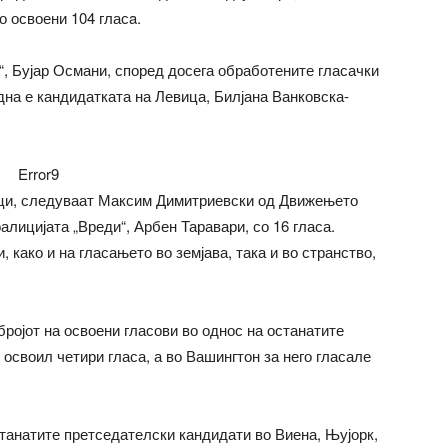
 освоени 104 гласa.
“, Бујар Османи, според досега обработените гласачки
дна е кандидатката на Левица, Билјана Ванковска-
Error9
оци, следуваат Максим Димитриевски од Движењето
алицијата „Вреди“, Арбен Таравари, со 16 гласа.
 како и на гласањето во земјава, така и во странство,
ројот на освоени гласови во однос на останатите
 освоил четири гласа, а во Вашингтон за него гласале
станатите претседателски кандидати во Виена, Њујорк,