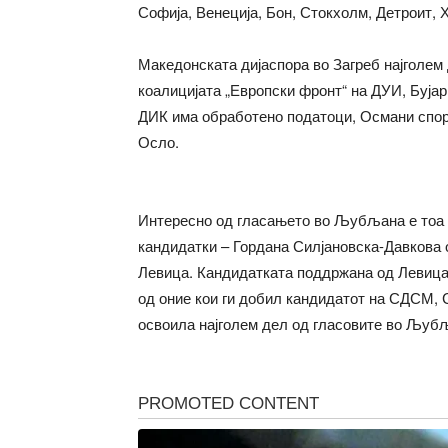
Софија, Венеција, Бон, Стокхолм, Детроит, 
Македонската дијаспора во Загреб најголем 
коалицијата „Европски фронт“ на ДУИ, Бујар
ДИК има обработено податоци, Османи споре
Осло.
Интересно од гласањето во Љубљана е тоа ш
кандидатки – Гордана Силјановска-Давков
Левица. Кандидатката поддржана од Левица т
од оние кои ги добил кандидатот на СДСМ, 
освоила најголем дел од гласовите во Љубљ