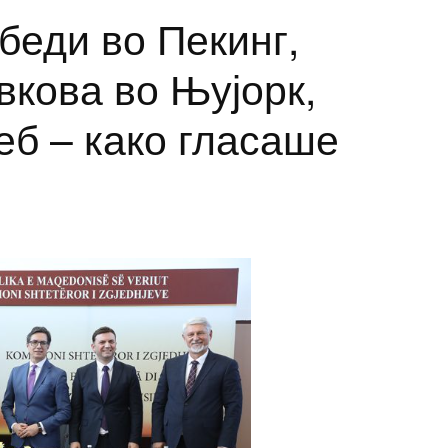
беди во Пекинг,
вкова во Њујорк,
еб – како гласаше