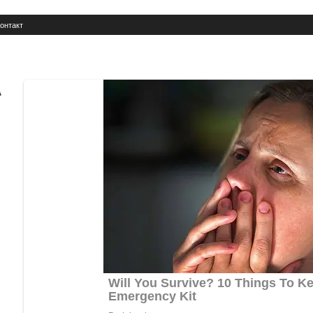
онтакт