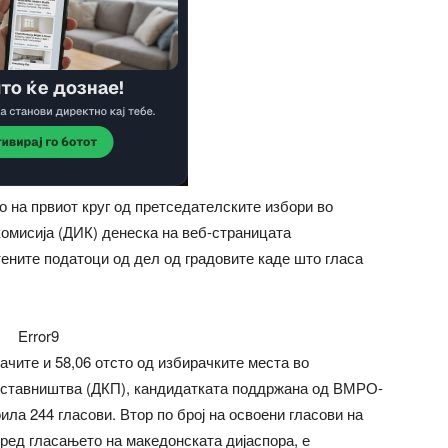
о на првиот круг од претседателските избори во
комисија (ДИК) денеска на веб-страницата
отените податоци од дел од градовите каде што гласа
Error9
чите и 58,06 отсто од избирачките места во
тставништва (ДКП), кандидатката поддржана од ВМРО-
ла 244 гласови. Втор по број на освоени гласови на
ред гласањето на македонската дијаспора, е