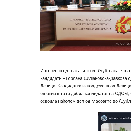
Интересно од гласањето во Љубљана е тоа ш
кандидати – Гордана Силјановска-Давкова
Левица. Кандидатката поддржана од Левица т
од оние што ги добил кандидатот на СДСМ, 
освоила најголем дел од гласовите во Љубљ