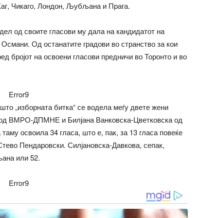
Хаг, Чикаго, Лондон, Љубљана и Прага.
дел од своите гласови му дала на кандидатот на
 Османи. Од останатите градови во странство за кои
д бројот на освоени гласови предничи во Торонто и во
Error9
то „изборната битка“ се водела меѓу двете жени
а од ВМРО-ДПМНЕ и Билјана Ванковска-Цветковска од
аму освоила 34 гласа, што е, пак, за 13 гласа повеќе
Стево Пендаровски. Силјановска-Давкова, сепак,
ана или 52.
Error9