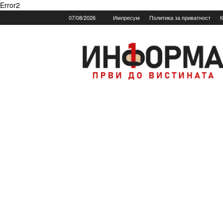
Error2
07/08/2026
Импресум
Политика за приватност
К
Informa.mk