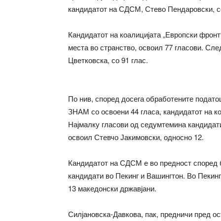
кандидатот на СДСМ, Стево Пендаровски, со
Кандидатот на коалицијата „Европски фронт
места во странство, освоил 77 гласови. Сле
Цветковска, со 91 глас.
По нив, според досега обработените подат
ЗНАМ со освоени 44 гласа, кандидатот на ко
Најмалку гласови од седумтемина кандидати,
освоил Стевчо Јакимовски, односно 12.
Кандидатот на СДСМ е во предност според б
кандидати во Пекинг и Вашингтон. Во Пекинг
13 македонски државјани.
Силјановска-Давкова, пак, предничи пред о