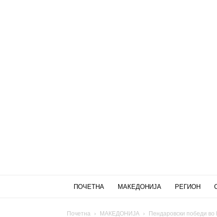
ПОЧЕТНА
МАКЕДОНИЈА
РЕГИОН
Почетна
МАКЕДОНИЈА
Пендаровски победи во П