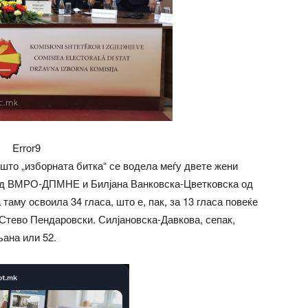
Error9
то „изборната битка“ се водела меѓу двете жени
 од ВМРО-ДПМНЕ и Билјана Ванковска-Цветковска од
аму освоила 34 гласа, што е, пак, за 13 гласа повеќе
Стево Пендаровски. Силјановска-Давкова, сепак,
ана или 52.