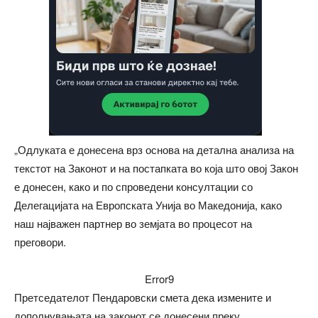
„Одлуката е донесена врз основа на детална анализа на
текстот на Законот и на постапката во која што овој Закон
е донесен, како и по спроведени консултации со
Делегацијата на Европската Унија во Македонија, како
наш најважен партнер во земјата во процесот на
преговори.
Error9
Претседателот Пендаровски смета дека измените и
дополнувањата на законот се донесени преку