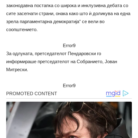
законодавна постапка со широка и инклузивна дебата со
сите засегнати страни, онака како што ѝ доликува на една
зрела парламентарна демократија“ се вели во
соопштението.
Error9
За одлуката, претседателот Пендаровски го
информираше претседателот на Собранието, Јован
Митрески.
Error9