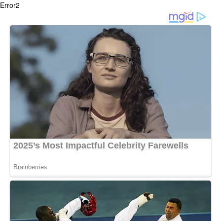
Error2