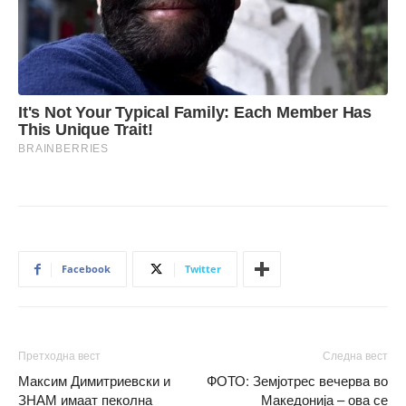
Facebook
Twitter
Претходна вест
Следна вест
Максим Димитриевски и
ФОТО: Земјотрес вечерва во
ЗНАМ имаат пеколна
Македонија – ова се