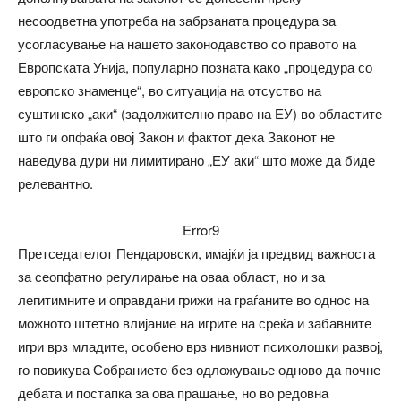
несоодветна употреба на забрзаната процедура за
усогласување на нашето законодавство со правото на
Европската Унија, популарно позната како „процедура со
европско знаменце“, во ситуација на отсуство на
суштинско „аки“ (задолжително право на ЕУ) во областите
што ги опфаќа овој Закон и фактот дека Законот не
наведува дури ни лимитирано „ЕУ аки“ што може да биде
релевантно.
Error9
Претседателот Пендаровски, имајќи ја предвид важноста
за сеопфатно регулирање на оваа област, но и за
легитимните и оправдани грижи на граѓаните во однос на
можното штетно влијание на игрите на среќа и забавните
игри врз младите, особено врз нивниот психолошки развој,
го повикува Собранието без одложување одново да почне
дебата и постапка за ова прашање, но во редовна