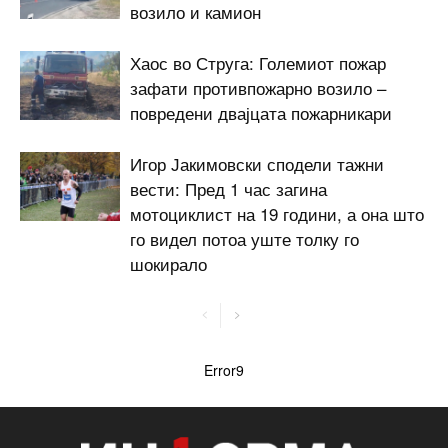
возило и камион
Хаос во Струга: Големиот пожар
зафати противпожарно возило –
повредени двајцата пожарникари
Игор Јакимовски сподели тажни
вести: Пред 1 час загина
мотоциклист на 19 години, а она што
го видел потоа уште толку го
шокирало
Error9