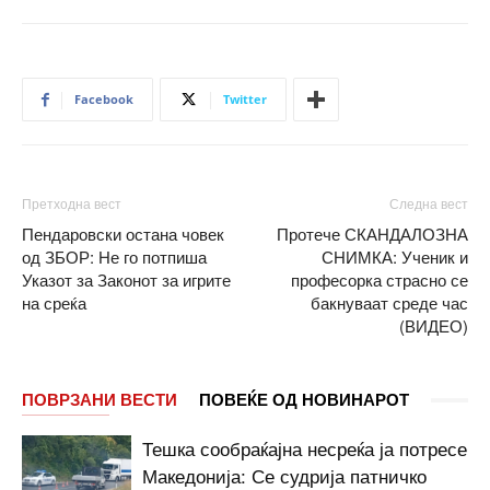
Facebook
Twitter
Претходна вест
Следна вест
Пендаровски остана човек
Протече СКАНДАЛОЗНА
од ЗБОР: Не го потпиша
СНИМКА: Ученик и
Указот за Законот за игрите
професорка страсно се
на среќа
бакнуваат среде час
(ВИДЕО)
ПОВРЗАНИ ВЕСТИ
ПОВЕЌЕ ОД НОВИНАРОТ
Тешка сообраќајна несреќа ја потресе
Македонија: Се судрија патничко