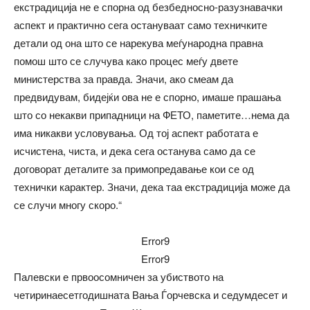
екстрадиција не е спорна од безбедносно-разузнавачки
аспект и практично сега остануваат само техничките
детали од она што се нарекува меѓународна правна
помош што се случува како процес меѓу двете
министерства за правда. Значи, ако смеам да
предвидувам, бидејќи ова не е спорно, имаше прашања
што со некакви припадници на ФЕТО, паметите…нема да
има никакви условувања. Од тој аспект работата е
исчистена, чиста, и дека сега останува само да се
договорат деталите за примопредавање кои се од
технички карактер. Значи, дека таа екстрадиција може да
се случи многу скоро.“
Error9
Error9
Палевски е првоосомничен за убиството на
четиринаесетгодишната Вања Ѓорчевска и седумдесет и