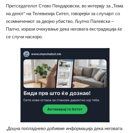
Претседателот Стево Пендаровски, во интервју за „Тема
на денот“ на Телевизија Сител, говорејќи за случајот со
осомничениот за двојно убиство, Љупчо Палевски –
Палчо, изрази очекување дека неговата екстрадиција ќе
се случи наскоро.
„Доцна попладнево добивме информација дека неговата