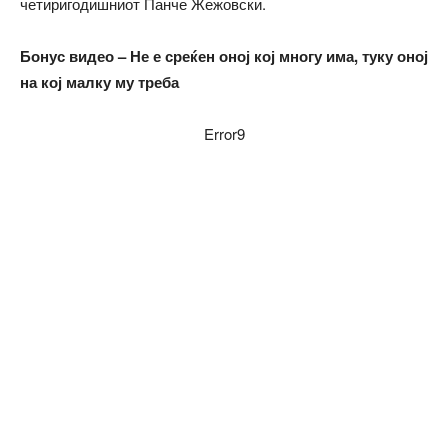
четиригодишниот Панче Жежовски.
Бонус видео – Не е среќен оној кој многу има, туку оној
на кој малку му треба
Error9