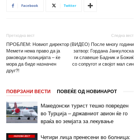
Facebook
Twitter
Претходна вест
Следна вест
ПРОБЛЕМ: Новиот директор
(ВИДЕО) После многу години
Мемети нема право да ја
затвор: Гордана Јанкулоска
раководи позицијата – ќе
ги славеше Бадник и Божиќ
мора да биде назначен
со сопругот и својот мал син
друг?!
ПОВРЗАНИ ВЕСТИ
ПОВЕЌЕ ОД НОВИНАРОТ
Македонски турист тешко повреден
во Турција – државниот авион ќе го
враќа во земјата за лекување
Четири лица пренесени во болница: