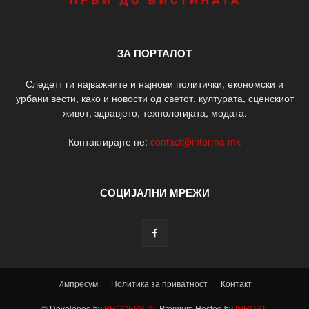
ЗА ПОРТАЛОТ
Следетт ги најважните и најнови политички, економски и
урбани вести, како и новости од светот, културата, сценскиот
живот, здравјето, технологијата, модата.
Контактирајте не:
contact@informa.mk
СОЦИЈАЛНИ МРЕЖИ
Импресум
Политика за приватност
Контакт
© Developed by
PROCESS IN
. Premium Hosted by
INHOST
.