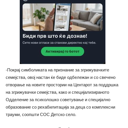
-Покрај симболиката на признание за згрижувачките
семејства, овој настан ќе биде одбележан и со свечено
отворање на новите простории на Центарот за поддршка
на згрижувачки семејства, како и специјализираното
Одделение за психолошко советување и специјално
образование со рехабилитација за деца со комплексни
трауми, соопшти СОС Детско село.