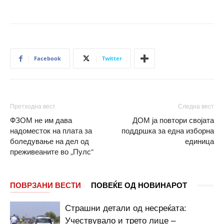
Facebook
Twitter
Претходна вест
Следна вест
ФЗОМ не им дава
ДОМ ја повтори својата
надоместок на плата за
поддршка за една изборна
боледување на дел од
единица
преживеаните во „Пулс“
ПОВРЗАНИ ВЕСТИ
ПОВЕЌЕ ОД НОВИНАРОТ
Страшни детали од несреќата:
Учествувало и трето лице –