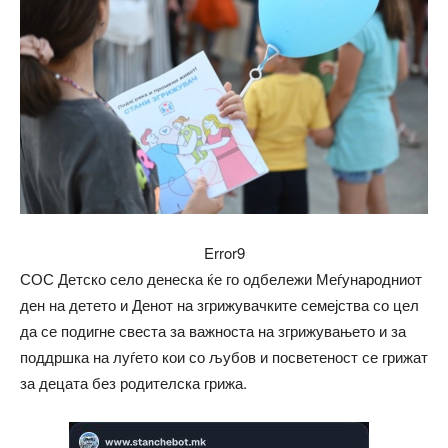
Error9
СОС Детско село денеска ќе го одбележи Меѓународниот
ден на детето и Денот на згрижувачките семејства со цел
да се подигне свеста за важноста на згрижувањето и за
поддршка на луѓето кои со љубов и посветеност се грижат
за децата без родителска грижа.