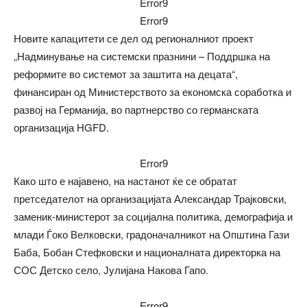
Error9
Error9
Новите капацитети се дел од регионалниот проект
„Надминување на системски празнини – Поддршка на
реформите во системот за заштита на децата“,
финансиран од Министерството за економска соработка и
развој на Германија, во партнерство со германската
организација HGFD.
Error9
Како што е најавено, на настанот ќе се обратат
претседателот на организацијата Александар Трајковски,
заменик-министерот за социјална политика, демографија и
млади Ѓоко Велковски, градоначалникот на Општина Гази
Баба, Бобан Стефковски и националната директорка на
СОС Детско село, Јулијана Накова Гапо.
Error9