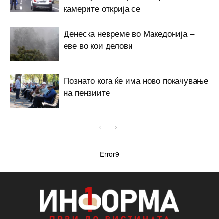
камерите открија се
Денеска невреме во Македонија –
еве во кои делови
Познато кога ќе има ново покачување
на пензиите
Error9