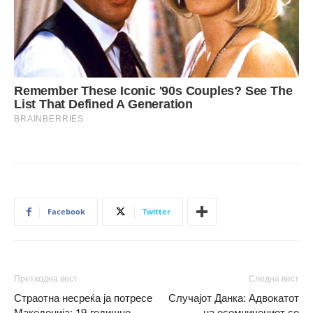
Facebook
Twitter
Претходна вест
Следна вест
Страотна несреќа ја потресе
Случајот Данка: Адвокатот
Македонија: 19-годишно
на осомничениот со