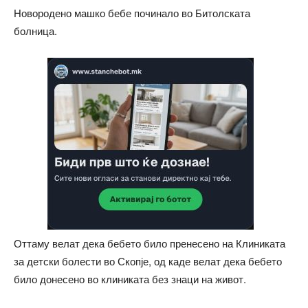
Новородено машко бебе починало во Битолската
болница.
Оттаму велат дека бебето било пренесено на Клиниката
за детски болести во Скопје, од каде велат дека бебето
било донесено во клиниката без знаци на живот.