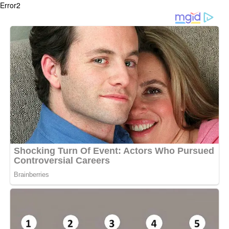
Error2