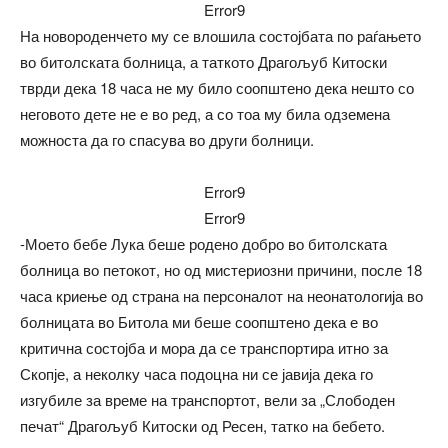
Error9
На новороденчето му се влошила состојбата по раѓањето
во битолската болница, а таткото Драгољуб Китоски
тврди дека 18 часа не му било соопштено дека нешто со
неговото дете не е во ред, а со тоа му била одземена
можноста да го спасува во други болници.
Error9
Error9
-Моето бебе Лука беше родено добро во битолската
болница во петокот, но од мистериозни причини, после 18
часа криење од страна на персоналот на неонатологија во
болницата во Битола ми беше соопштено дека е во
критична состојба и мора да се транспортира итно за
Скопје, а неколку часа подоцна ни се јавија дека го
изгубиле за време на транспортот, вели за „Слободен
печат“ Драгољуб Китоски од Ресен, татко на бебето.