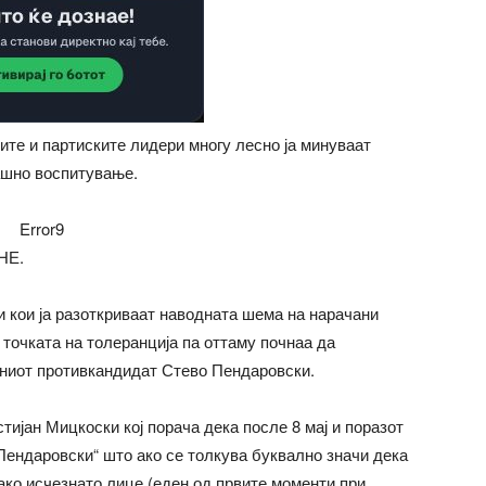
ите и партиските лидери многу лесно ја минуваат
ашно воспитување.
Error9
НЕ.
 кои ја разоткриваат наводната шема на нарачани
очката на толеранција па оттаму почнаа да
зниот противкандидат Стево Пендаровски.
јан Мицкоски кој порача дека после 8 мај и поразот
 Пендаровски“ што ако се толкува буквално значи дека
ако исчезнато лице (еден од првите моменти при