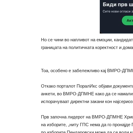
Но се чини во напливот на емоции, кандидат
границата на политичката коректност и дом
Тоа, особено е забележливо кај ВМРО-ДПМ
Откако порталот ПоралИкс објави документи
анкети, во ВМРО-ДПМНЕ како да се намали т
испорачуваат директни закани кон најсерио
Прв започна лидерот на ВМРО-ДПМНЕ Христи
на изборите, „ниту ГПС нема да го пронајде
по изборите Пендаровски може да се води к