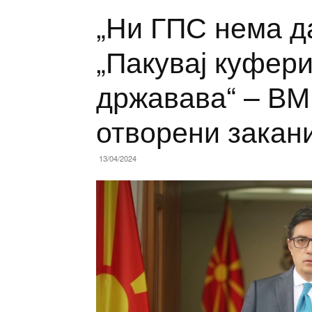
„Ни ГПС нема д
„Пакувај куфери
државава“ – В
отворени закан
13/04/2024