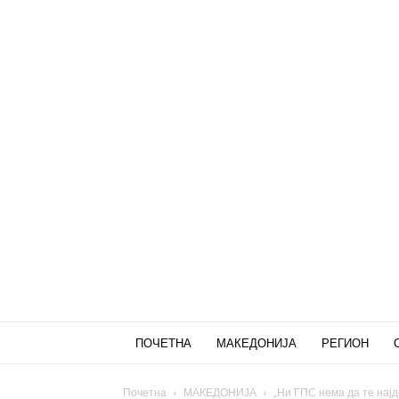
ПОЧЕТНА
МАКЕДОНИЈА
РЕГИОН
Почетна
МАКЕДОНИЈА
„Ни ГПС нема да те најд