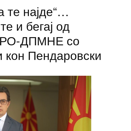
а те најде“…
те и бегај од
МРО-ДПМНЕ со
и кон Пендаровски