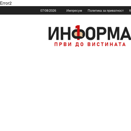
Error2
07/08/2026
Импресум
Политика за приватност
К
Informa.mk