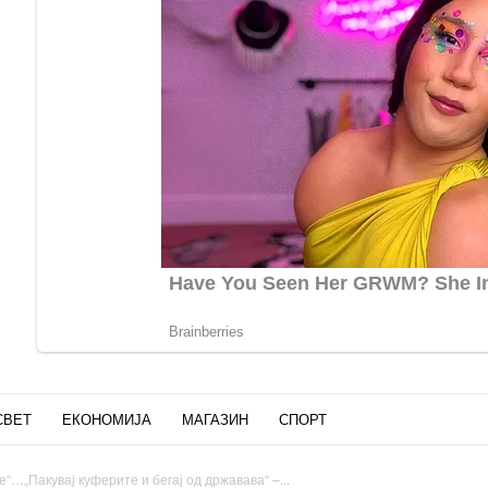
СВЕТ
ЕКОНОМИЈА
МАГАЗИН
СПОРТ
е“…„Пакувај куферите и бегај од државава“ –...