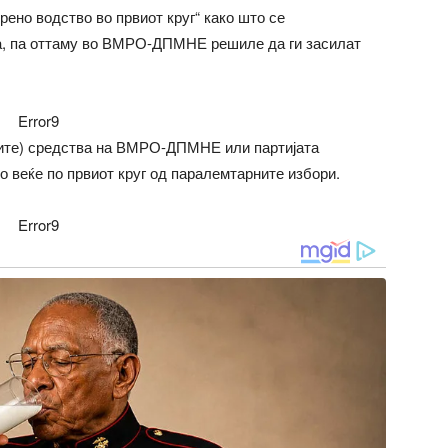
ено водство во првиот круг“ како што се
а, па оттаму во ВМРО-ДПМНЕ решиле да ги засилат
Error9
ните) средства на ВМРО-ДПМНЕ или партијата
но веќе по првиот круг од паралемтарните избори.
Error9