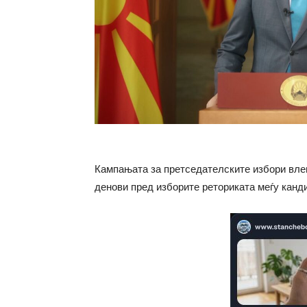
Кампањата за претседателските избори влег
денови пред изборите реториката меѓу канди