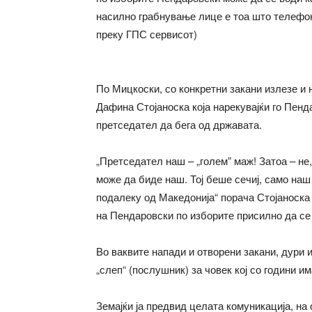
насилно грабнување лице е тоа што телефон
преку ГПС сервисот)
По Мицкоски, со конкретни закани излезе и 
Дафина Стојаноска која нарекувајќи го Пен
претседател да бега од државата.
„Претседател наш – „голем” маж! Затоа – не
може да биде наш. Тој беше сечиј, само наш 
подалеку од Македонија“ порача Стојаноска
на Пендаровски по изборите присилно да се
Во ваквите напади и отворени закани, дури
„слеп“ (послушник) за човек кој со години и
Земајќи ја предвид целата комуникација, на