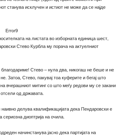
от станува исклучен и истиот не може да се најде
Error9
носителката на листата во изборната единица шест,
даровски Стево Курбла му порача на актуелниот
, благодариме! Стево – нула два, никогаш не беше и не
не. Затоа, Стево, пакувај тоа куферите и бегај што
 на вчерашниот митинг со што меѓу редови му се закани
 отсели од државата.
 и наивно делува квалификацијата дека Пендаровски е
ма сериозна диоптрија на очила.
 одреден начинстанува јасно дека партијата на