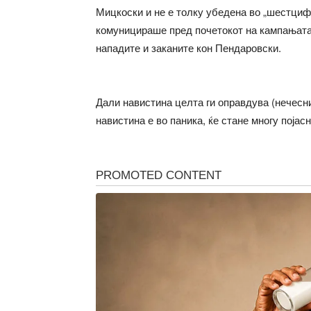
Мицкоски и не е толку убедена во „шестцифр
комуницираше пред почетокот на кампањат
нападите и заканите кон Пендаровски.
Дали навистина целта ги оправдува (нечес
навистина е во паника, ќе стане многу појас