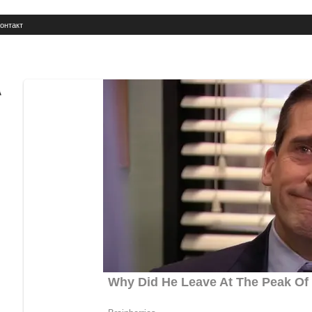
онтакт