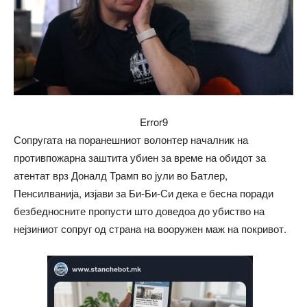
Error9
Сопругата на поранешниот волонтер началник на
противпожарна заштита убиен за време на обидот за
атентат врз Доналд Трамп во јули во Батлер,
Пенсилванија, изјави за Би-Би-Си дека е бесна поради
безбедносните пропусти што доведоа до убиство на
нејзиниот сопруг од страна на вооружен маж на покривот.