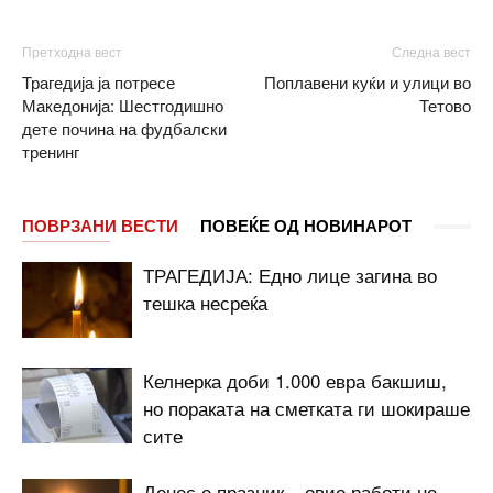
Претходна вест
Следна вест
Трагедија ја потресе
Поплавени куќи и улици во
Македонија: Шестгодишно
Тетово
дете почина на фудбалски
тренинг
ПОВРЗАНИ ВЕСТИ
ПОВЕЌЕ ОД НОВИНАРОТ
ТРАГЕДИЈА: Едно лице загина во
тешка несреќа
Келнерка доби 1.000 евра бакшиш,
но пораката на сметката ги шокираше
сите
Денес е празник – овие работи не