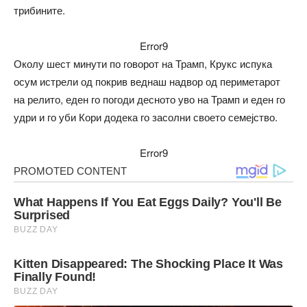
трибините.
Error9
Околу шест минути по говорот на Трамп, Крукс испука
осум истрели од покрив веднаш надвор од периметарот
на релито, еден го погоди десното уво на Трамп и еден го
удри и го уби Кори додека го засолни своето семејство.
Error9