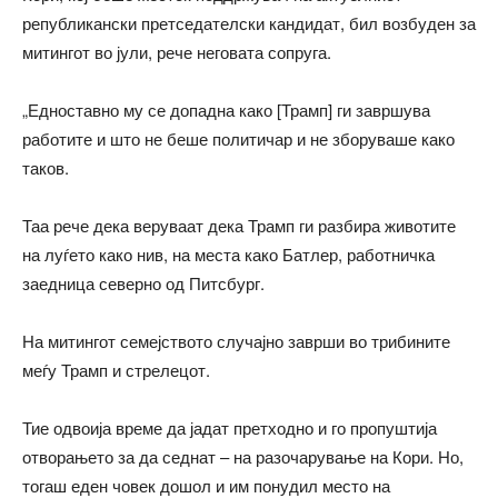
републикански претседателски кандидат, бил возбуден за
митингот во јули, рече неговата сопруга.
„Едноставно му се допадна како [Трамп] ги завршува
работите и што не беше политичар и не зборуваше како
таков.
Таа рече дека веруваат дека Трамп ги разбира животите
на луѓето како нив, на места како Батлер, работничка
заедница северно од Питсбург.
На митингот семејството случајно заврши во трибините
меѓу Трамп и стрелецот.
Тие одвоија време да јадат претходно и го пропуштија
отворањето за да седнат – на разочарување на Кори. Но,
тогаш еден човек дошол и им понудил место на