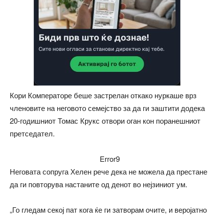
Кори Комператоре беше застрелан откако нуркаше врз
членовите на неговото семејство за да ги заштити додека
20-годишниот Томас Крукс отвори оган кон поранешниот
претседател.
Error9
Неговата сопруга Хелен рече дека не можела да престане
да ги повторува настаните од денот во нејзиниот ум.
„Го гледам секој пат кога ќе ги затворам очите, и веројатно