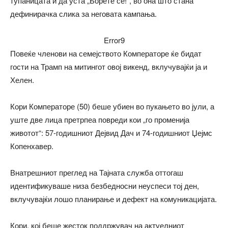
тупаницата и да уста „Борете се!“, во она што стана
дефинирачка слика за неговата кампања.
Error9
Повеќе членови на семејството Комператоре ќе бидат
гости на Трамп на митингот овој викенд, вклучувајќи ја и
Хелен.
Кори Комператоре (50) беше убиен во пукањето во јули, а
уште две лица претрпеа повреди кои „го променија
животот“: 57-годишниот Дејвид Дач и 74-годишниот Џејмс
Копенхавер.
Внатрешниот преглед на Тајната служба оттогаш
идентификуваше низа безбедносни неуспеси тој ден,
вклучувајќи лошо планирање и дефект на комуникацијата.
Кори, кој беше жесток поддржувач на актуелниот