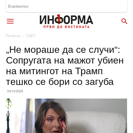
Почетна
СВЕТ
„Не мораше да се случи“:
Сопругата на мажот убиен
на митингот на Трамп
тешко се бори со загуба
04/10/2024