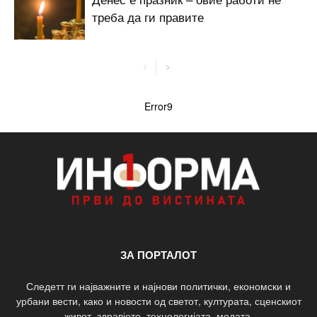
треба да ги правите
Error9
ЗА ПОРТАЛОТ
Следетт ги најважните и најнови политички, економски и
урбани вести, како и новости од светот, културата, сценскиот
живот, здравјето, технологијата, модата.