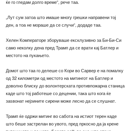
ќе го гледам долго време“, рече таа.
„Лут сум затоа што имаше многу грешки направени тој
ден, а тоа не мораше да се случи“, додаде таа.
Хелен Комператоре зборуваше ексклузивно за Би-Би-Си
само неколку дена пред Трамп да се врати кај Батлер и
местото на пукањето.
Домот што таа го делеше со Кори во Сарвер е на помалку
од 32 километри од местото на митингот на Батлер и
доволно блиску до волонтерската противпожарна станица
каде што тој работеше со децении, така што кога ќе
заѕвонат нејзините сирени може лесно да се слушнат.
Трамп ќе одржи митинг во сабота на истиот терен каде
што беше застрелан во увото, пред пркосно да ја крене