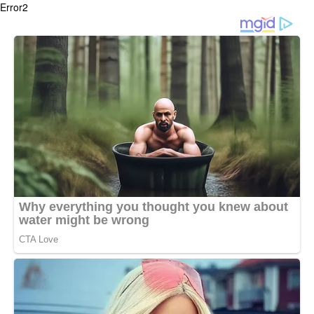
Error2