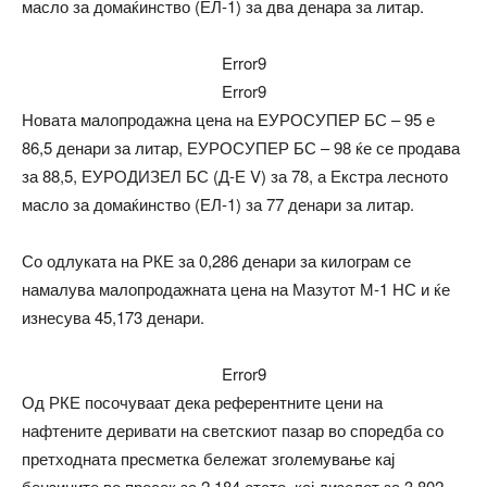
масло за домаќинство (ЕЛ-1) за два денара за литар.
Error9
Error9
Новата малопродажна цена на ЕУРОСУПЕР БС – 95 е
86,5 денари за литар, ЕУРОСУПЕР БС – 98 ќе се продава
за 88,5, ЕУРОДИЗЕЛ БС (Д-Е V) за 78, а Екстра лесното
масло за домаќинство (ЕЛ-1) за 77 денари за литар.
Со одлуката на РКЕ за 0,286 денари за килограм се
намалува малопродажната цена на Мазутот М-1 НС и ќе
изнесува 45,173 денари.
Error9
Од РКЕ посочуваат дека референтните цени на
нафтените деривати на светскиот пазар во споредба со
претходната пресметка бележат зголемување кај
бензините во просек за 2,184 отсто, кај дизелот за 3,802,