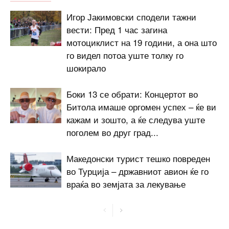
Игор Јакимовски сподели тажни
вести: Пред 1 час загина
мотоциклист на 19 години, а она што
го видел потоа уште толку го
шокирало
Боки 13 се обрати: Концертот во
Битола имаше оргомен успех – ќе ви
кажам и зошто, а ќе следува уште
поголем во друг град...
Македонски турист тешко повреден
во Турција – државниот авион ќе го
враќа во земјата за лекување