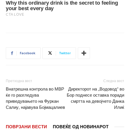
Facebook
Twitter
Претходна вест
Следна вест
Внатрешна контрола во МВР
Директорот на „Водовод“ во
ќе го разгледува
Бор поднесе оставка поради
приведувањето на Фуркан
смртта на девојчето Данка
Салиу, најавува Бојмацалиев
Илиќ
ПОВРЗАНИ ВЕСТИ
ПОВЕЌЕ ОД НОВИНАРОТ