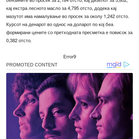
кај екстра лесното масло за 4,795 отсто, додека кај
мазутот има намалување во просек за околу 1,242 отсто.
Курсот на денарот во однос на доларот по кој беа
формирани цените со претходната пресметка е повисок за
0,382 отсто.
Error9