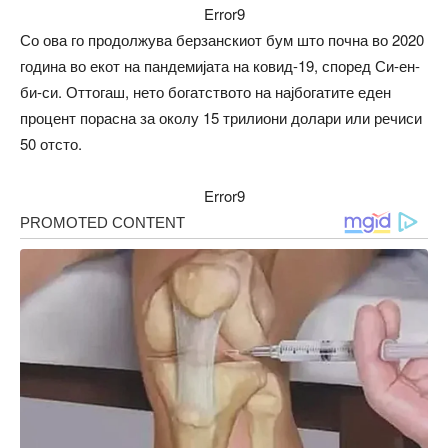
Error9
Со ова го продолжува берзанскиот бум што почна во 2020
година во екот на пандемијата на ковид-19, според Си-ен-
би-си. Оттогаш, нето богатството на најбогатите еден
процент порасна за околу 15 трилиони долари или речиси
50 отсто.
Error9