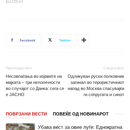
Facebook
Twitter
Претходна вест
Следна вест
Несовпаѓања во изјавите на
Одликуван руски полковник
мајката – три нелогичности
загинал во терористичкиот
во случајот со Данка: сега се
напад во Москва спасувајќи
е ЈАСНО
ги сопругата и синот
ПОВРЗАНИ ВЕСТИ
ПОВЕЌЕ ОД НОВИНАРОТ
Убава вест за овие луѓе: Еднократна