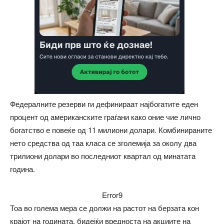
Федералните резерви ги дефинираат најбогатите еден
процент од американските граѓани како оние чие лично
богатство е повеќе од 11 милиони долари. Комбинираните
нето средства од таа класа се зголемија за околу два
трилиони долари во последниот квартал од минатата
година.
Error9
Тоа во голема мера се должи на растот на берзата кон
крајот на годината, бидејќи вредноста на акциите на