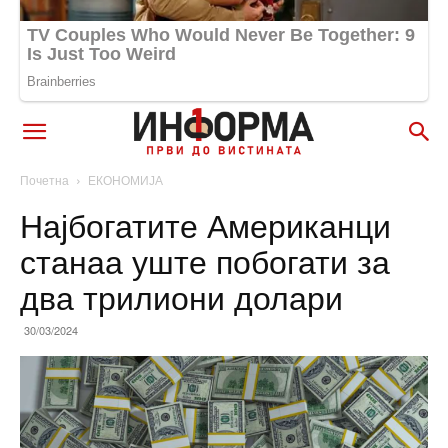
Почетна
ЕКОНОМИЈА
Најбогатите Американци
станаа уште побогати за
два трилиони долари
30/03/2024