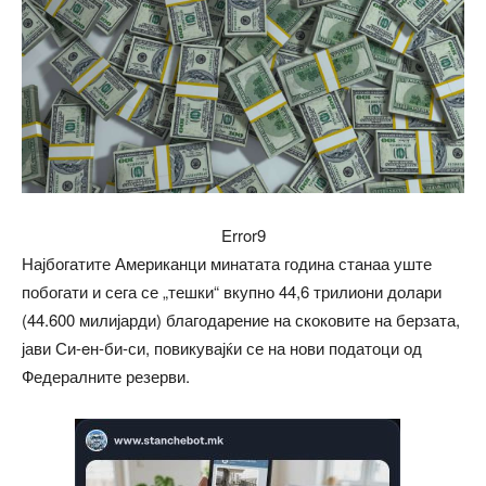
Error9
Најбогатите Американци минатата година станаа уште
побогати и сега се „тешки“ вкупно 44,6 трилиони долари
(44.600 милијарди) благодарение на скоковите на берзата,
јави Си-eн-би-си, повикувајќи се на нови податоци од
Федералните резерви.