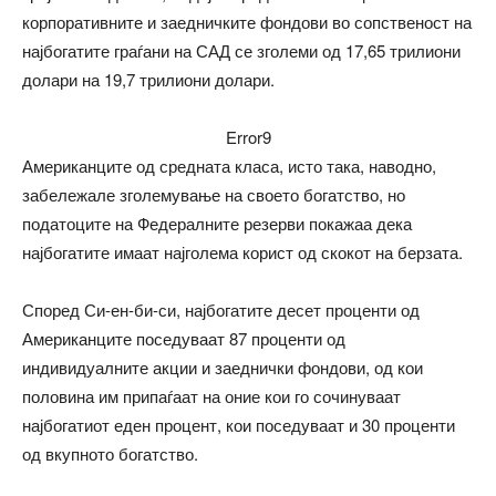
корпоративните и заедничките фондови во сопственост на
најбогатите граѓани на САД се зголеми од 17,65 трилиони
долари на 19,7 трилиони долари.
Error9
Американците од средната класа, исто така, наводно,
забележале зголемување на своето богатство, но
податоците на Федералните резерви покажаа дека
најбогатите имаат најголема корист од скокот на берзата.
Според Си-ен-би-си, најбогатите десет проценти од
Американците поседуваат 87 проценти од
индивидуалните акции и заеднички фондови, од кои
половина им припаѓаат на оние кои го сочинуваат
најбогатиот еден процент, кои поседуваат и 30 проценти
од вкупното богатство.