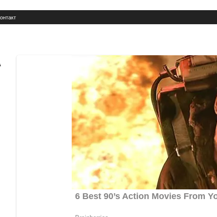
онтакт