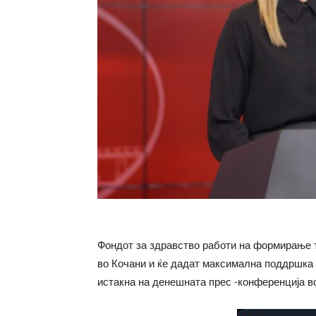
Фондот за здравство работи на формирање т
во Кочани и ќе дадат максимална поддршка 
истакна на денешната прес -конференција в