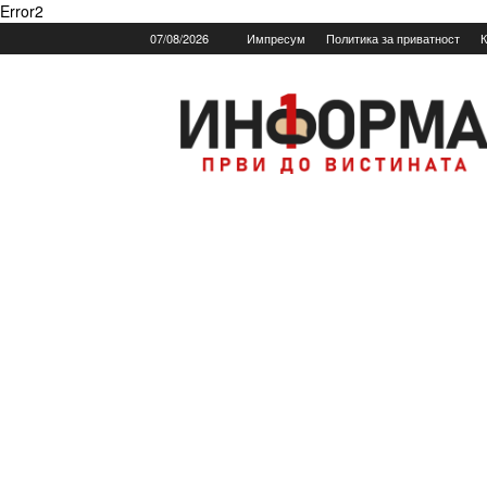
Error2
07/08/2026
Импресум
Политика за приватност
К
Informa.mk