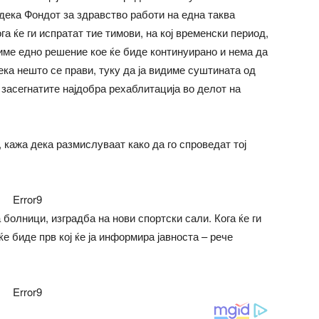
 дека Фондот за здравство работи на една таква
га ќе ги испратат тие тимови, на кој временски период,
виме едно решение кое ќе биде континуирано и нема да
ека нешто се прави, туку да ја видиме суштината од
 засегнатите најдобра рехаблитација во делот на
, кажа дека размислуваат како да го спроведат тој
Error9
а болници, изградба на нови спортски сали. Кога ќе ги
е биде прв кој ќе ја информира јавноста – рече
Error9