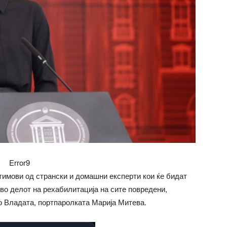
Error9
имови од странски и домашни експерти кои ќе бидат
во делот на рехабилитација на сите повредени,
о Владата, портпаролката Марија Митева.