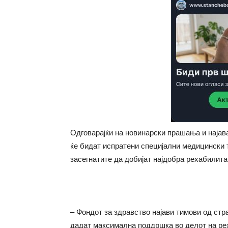
Одговарајќи на новинарски прашања и најав
ќе бидат испратени специјални медицински 
засегнатите да добијат најдобра рехабилита
– Фондот за здравство најави тимови од стр
дадат максимална поддршка во делот на рех