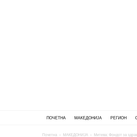
ПОЧЕТНА
МАКЕДОНИЈА
РЕГИОН
Почетна
МАКЕДОНИЈА
Митева: Фондот за здра