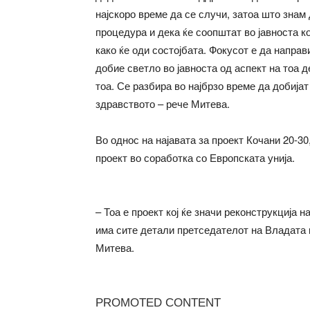
најскоро време да се случи, затоа што знам
процедура и дека ќе соопштат во јавноста ко
како ќе оди состојбата. Фокусот е да напрa
добие светло во јавноста од аспект на тоа д
тоа. Се разбира во најбрзо време да добијат
здравството – рече Митева.
Во однос на најавата за проект Кочани 20-30
проект во соработка со Европската унија.
– Тоа е проект кој ќе значи реконструкција н
има сите детали претседателот на Владата ќ
Митева.