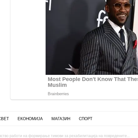
СВЕТ
ЕКОНОМИЈА
МАГАЗИН
СПОРТ
вство работи на формирање тимови за рехабилитација на повредените...