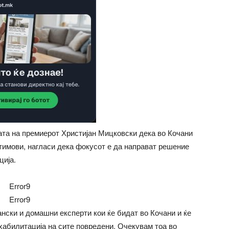
ата на премиерот Христијан Мицковски дека во Кочани
тимови, нагласи дека фокусот е да направат решение
ција.
Error9
Error9
ански и домашни експерти кои ќе бидат во Кочани и ќе
абилитација на сите повредени. Очекувам тоа во