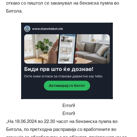
откако со пиштол се заканувал на бензиска пумпа во
Битола.
Error9
Error9
„На 18.06.2024 во 22.30 часот на бензинска пумпа во
Битола, по претходна расправија со вработените во
агенција за обезбедување во објектот, пријавениот им се