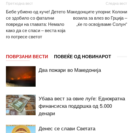
Претходна вест
Следна вест
Бебе убиено од куче! Детето
Македонците упорни: Колони
се здобило со фатални
возила за влез во Грција –
повреди на главата: Немало
„ќе го освојуваме Солун“
како да се спаси – веста која
го потресе светот
ПОВРЗАНИ ВЕСТИ
ПОВЕЌЕ ОД НОВИНАРОТ
Два пожари во Македонија
Убава вест за овие луѓе: Еднократна
финансиска поддршка од 5.000
денари
Денес се слави Светата