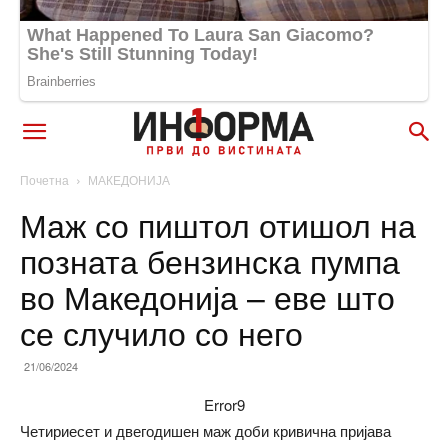
Почетна
МАКЕДОНИЈА
Маж со пиштол отишол на
позната бензинска пумпа
во Македонија – еве што
се случило со него
21/06/2024
Error9
Четириесет и двегодишен маж доби кривична пријава