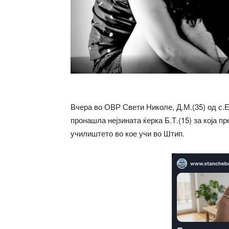
Вчера во ОВР Свети Николе, Д.М.(35) од с.Е
пронашла нејзината ќерка Б.Т.(15) за која п
училиштето во кое учи во Штип.