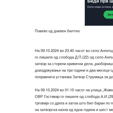
Повеќе од дневен билтен:
На 09.10.2024 во 23.40 часот во село Анге
го лишиле од слобода Д.П.(22) од село Анге
затвор за сторени кривични дела „разбојниш
доиздржување на три години и два месеци о
поправната установа Затвор Струмица за д
На 09.10.2024 во 01.10 часот на улица „Жив
ОВР Гостивар го лишиле од слобода А.И.(29
трговија со дрога и затоа што бил баран по
на затворска казна од една година и шест м