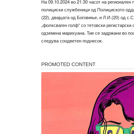
На 09.10.2024 во 21.30 часот на регионален 
полициски службеници од Полициското одде
(22), двајцата од Боговиње, и Л.И.(20) од с.
„фолксваген голф“ со тетовски регистарски о
одземена марихуана. Тие се задржани во по
следува соодветен поднесок.