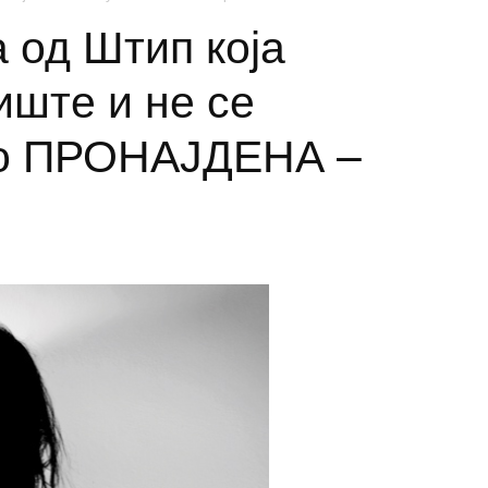
 од Штип која
иште и не се
но ПРОНАЈДЕНА –