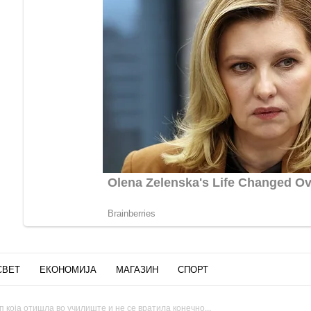
СВЕТ
ЕКОНОМИЈА
МАГАЗИН
СПОРТ
која отишла во училиште и не се вратила конечно...