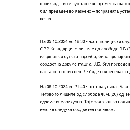
производство и пуштање во промет на наркот
бил предаден во Казнено – поправната уста
казна.
На 09.10.2024 во 18.30 часот, полициски сл
ОВР Кавадарци го лишиле од слобода Ј.Б.(3
извршен со судска наредба, биле пронајден
соодветна документација. Ј.Б. бил приведе
настанот против него ќе биде поднесена соо
На 09.10.2024 во 21.40 часот на улица „Бла
Тетово го лишиле од слобода Ф.М.(26) од Те
одземена марихуана. Тој е задржан во поли
него ќе следува соодветен поднесок.