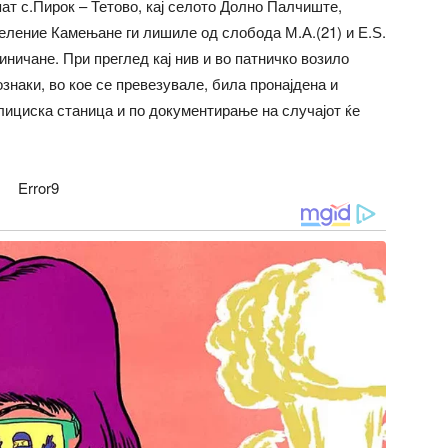
пат с.Пирок – Тетово, кај селото Долно Палчиште,
ление Камењане ги лишиле од слобода М.А.(21) и Е.Ѕ.
Синичане. При преглед кај нив и во патничко возило
знаки, во кое се превезувале, била пронајдена и
лициска станица и по документирање на случајот ќе
Error9