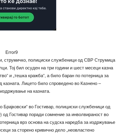
Error9
лци, струмичко, полициски службеници од СВР Струмица
лци. Тој бил осуден на три години и шест месеци казна
тво“ и „тешка кражба“, а било баран по потерница за
д казната. Лицето било спроведено во Казнено –
оиздржување на казната.
ко Брајковски“ во Гостивар, полициски службеници од
) од Гостивар поради сомнение за инволвираност во
 потерница врз основа на судска наредба за издржување
есеци за сторено кривично дело „неовластено