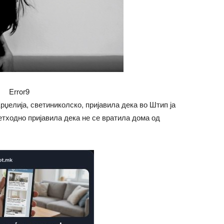
Error9
рџелија, светиниколско, пријавила дека во Штип ја
ретходно пријавила дека не се вратила дома од