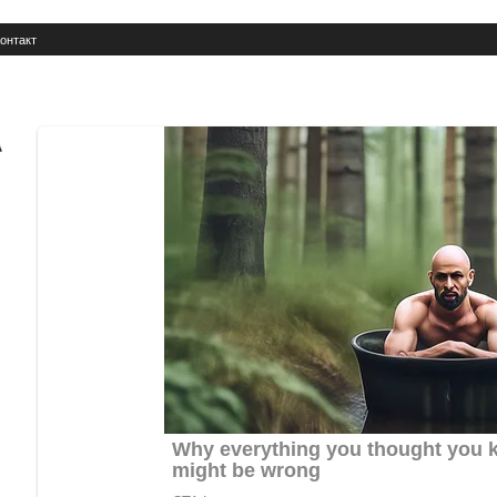
онтакт