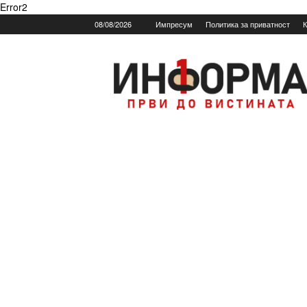
Error2
08/08/2026
Импресум
Политика за приватност
К
Informa.mk