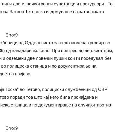
ични дроги, психотропни супстанци и прекурсори“. Тој
нова Затвор Тетово за издржување на затворската
Error9
ужбеници од Одделението за недозволена трговија во
6) од кавадаречко село. При претрес во неговиот дом,
и и одземени две ловечки пушки кои ги поседувал без
н во полициска станица и по документирање на
дветна пријава.
гоја Тоска“ во Тетово, полициски службеници од СВР
тово поради тоа што кај него била пронајдена и
циска станица и по документирање на случајот против
Error9