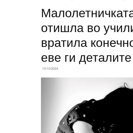
Малолетничката
отишла во учил
вратила конеч
еве ги деталите
10/10/2024