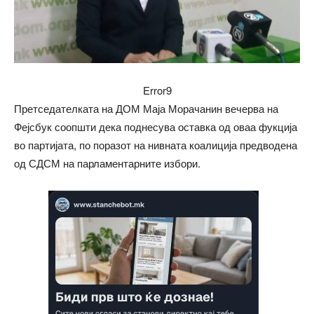
Error9
Претседателката на ДОМ Маја Морачанин вечерва на
Фејсбук соопшти дека поднесува оставка од оваа фукција
во партијата, по поразот на нивната коалиција предводена
од СДСМ на парламентарните избори.