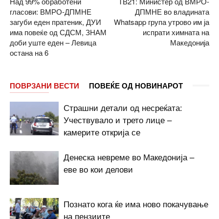
Над 99% обработени
ТВ21: Министер од ВМРО-
гласови: ВМРО-ДПМНЕ
ДПМНЕ во владината
загуби еден пратеник, ДУИ
Whatsapp група утрово им ја
има повеќе од СДСМ, ЗНАМ
испрати химната на
доби уште еден – Левица
Македонија
остана на 6
ПОВРЗАНИ ВЕСТИ
ПОВЕЌЕ ОД НОВИНАРОТ
Страшни детали од несреќата:
Учествувало и трето лице –
камерите открија се
Денеска невреме во Македонија –
еве во кои делови
Познато кога ќе има ново покачување
на пензиите