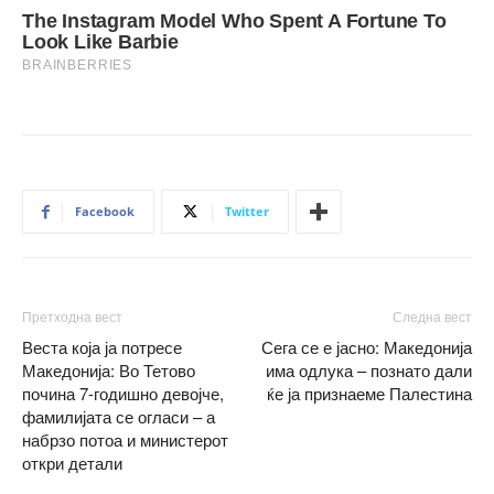
Facebook
Twitter
Претходна вест
Следна вест
Веста која ја потресе
Сега се е јасно: Македонија
Македонија: Во Тетово
има одлука – познато дали
почина 7-годишно девојче,
ќе ја признаеме Палестина
фамилијата се огласи – а
набрзо потоа и министерот
откри детали