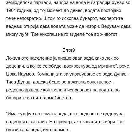
земјоделски парцели, наидоа на вода и изградија бунар во
1964 година, од тој момент до денес, водата постојано
тече неповратно. Штом го ископаа бунарот, експертите
веднаш открија дека водата може да изгори. Верувам дека
многу луѓе “Тие никогаш не го виделе тоа во животот.
Error9
Локалното население ја пиеше оваа вода како лек со
децении, а кој ќе се обиде, воскреснува од мртвите”, рече
Џока Наумов. Компанијата за управување со вода Дунав-
Тиса-Дунав, додека беше во државна сопственост,
редовно вршеше контрола и исправност на водата во
бунарите во сите домаќинства.
“Има сулфур во самата вода, што веднаш се одделува
надвор и е запалив. На пример, ако запалите кибрит во
близина на вода, има пламен.