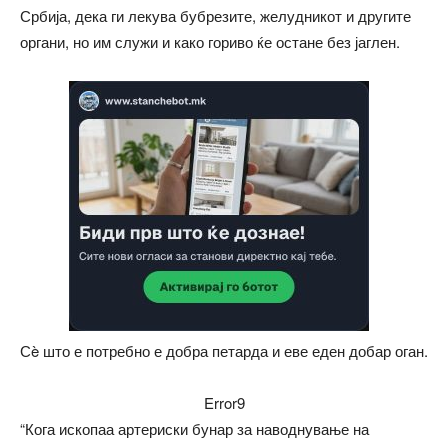
Србија, дека ги лекува бубрезите, желудникот и другите
органи, но им служи и како гориво ќе остане без јаглен.
Сè што е потребно е добра петарда и еве еден добар оган.
Error9
“Кога ископаа артериски бунар за наводнување на