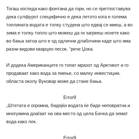
Тогаш изгледа како фонтана да гори, но се претпоставува
дека сулфурот специфично е дека летото кога е голема
топлината водата е толку студена што едвај се миеш, а во
зима е толку топло што можеш да ги загрееш нозете како
во бања затоа што е од одлични длабочини каде што има
разни видови кварцен песок. “рече Џока.
И додека Американците го топат мразот од Арктикот и го
продаваат како вода за пиење, со малку инвестиции,
областа околу Вуковар може да стане бања.
Error9
„Штетата е огромна, бидејќи водата ќе биде неповратна и
многумина доаѓаат на ова место од цела Бачка да земат
вода како лек.
Error9