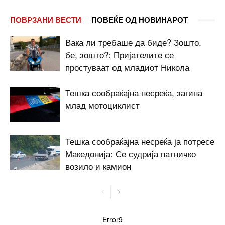
ПОВРЗАНИ ВЕСТИ
ПОВЕЌЕ ОД НОВИНАРОТ
Вака ли требаше да биде? Зошто,
бе, зошто?: Пријателите се
простуваат од младиот Никола
Тешка сообраќајна несреќа, загина
млад мотоциклист
Тешка сообраќајна несреќа ја потресе
Македонија: Се судрија патничко
возило и камион
Error9