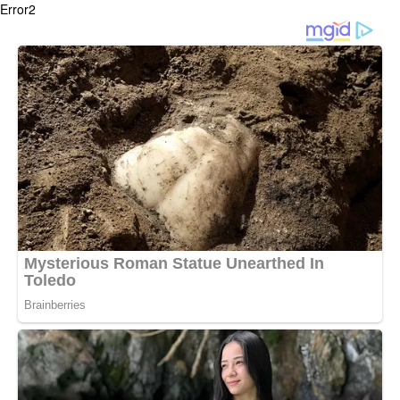
Error2