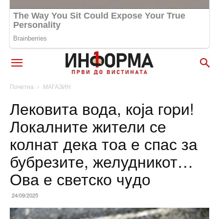
Почетна
МАГАЗИН
Лековита вода, која гоpи!
Локалните жители се
колнат дека тоа е спас за
бубрезите, желудникот…
Ова е светско чyдо
24/09/2025