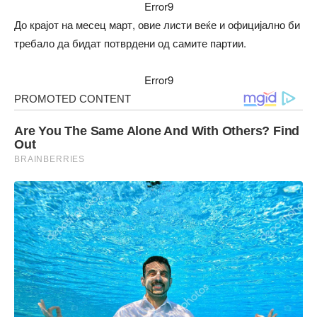
Error9
До крајот на месец март, овие листи веќе и официјално би
требало да бидат потврдени од самите партии.
Error9