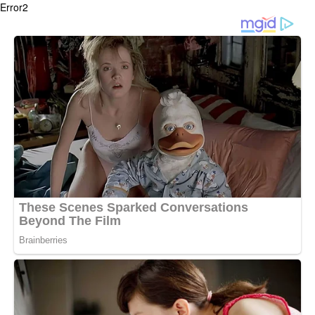
Error2