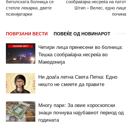
битолската болница се
сообраќајна несреќа на патот
степле лекарки, двете
Штип – Велес, едно лице
психијатарки
почина
ПОВРЗАНИ ВЕСТИ
ПОВЕЌЕ ОД НОВИНАРОТ
Четири лица пренесени во болница:
Тешка сообраќајна несреќа во
Македонија
Ни доаѓа летна Света Петка: Едно
нешто не смеете да правите
Многу пари: За овие хороскопски
знаци почнува најубавиот период од
годината