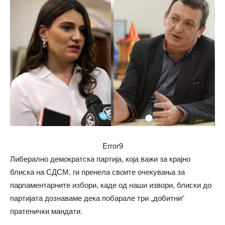
Error9
Либерално демократска партија, која важи за крајно
блиска на СДСМ, ги пренела своите очекувања за
парламентарните избори, каде од наши извори, блиски до
партијата дознаваме дека побарале три „добитни“
пратенички мандати.