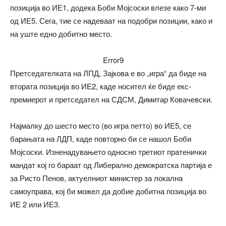
позиција во ИЕ1, додека Боби Мојсоски влезе како 7-ми
од ИЕ5. Сега, тие се надеваат на подобри позиции, како и
на уште едно добитно место.
Error9
Претседателката на ЛПД, Зајкова е во „игра“ да биде на
втората позиција во ИЕ2, каде носител ќе биде екс-
премиерот и претседател на СДСМ, Димитар Ковачевски.
Најмалку до шесто место (во игра петто) во ИЕ5, се
барањата на ЛДП, каде повторно би се нашол Боби
Мојсоски. Изненадувањето односно третиот пратенички
мандат кој го бараат од Либерално демократска партија е
за Ристо Пенов, актуелниот министер за локална
самоуправа, кој би можел да добие добитна позиција во
ИЕ 2 или ИЕ3.