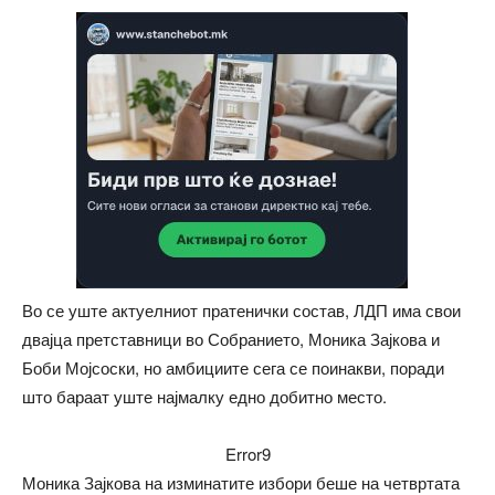
Во се уште актуелниот пратенички состав, ЛДП има свои
двајца претставници во Собранието, Моника Зајкова и
Боби Мојсоски, но амбициите сега се поинакви, поради
што бараат уште најмалку едно добитно место.
Error9
Моника Зајкова на изминатите избори беше на четвртата