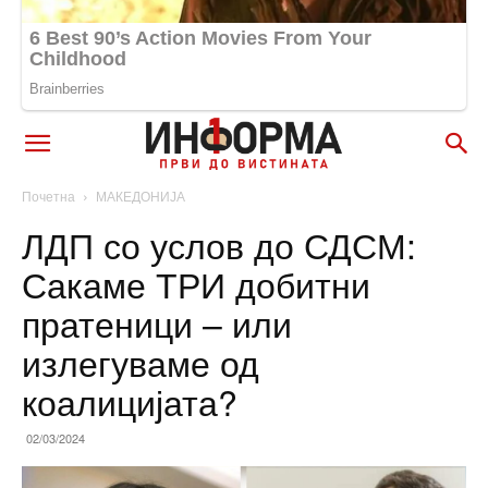
Почетна
МАКЕДОНИЈА
ЛДП со услов до СДСМ:
Сакаме ТРИ добитни
пратеници – или
излегуваме од
коалицијата?
02/03/2024