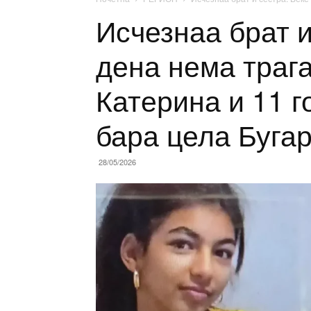
Исчезнаа брат и
дена нема траг
Катерина и 11 г
бара цела Бугар
28/05/2026