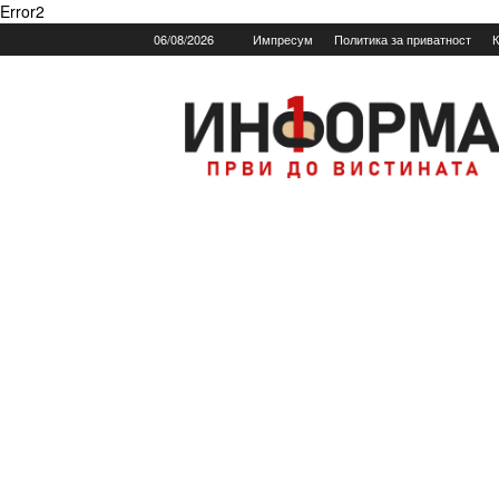
Error2
06/08/2026
Импресум
Политика за приватност
К
Informa.mk