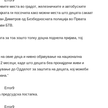
ивите места во градот, железничките и автобуските
ајката ги посочила како можни места што децата сакаат
Иван Димитров од Безбедносната полиција во Првата
ави БТВ.
а за тоа зошто толку доцна поднела пријава, тој
е на овие деца и нивно објавување на национална
 2 месеци, каде што децата беа пронајдени живи и
тување до Одделот за заштита на децата, кој можеби
ана.“
Error9
 предсудска постапка.
Error9