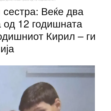
 сестра: Веќе два
а од 12 годишната
одишниот Кирил – ги
ија