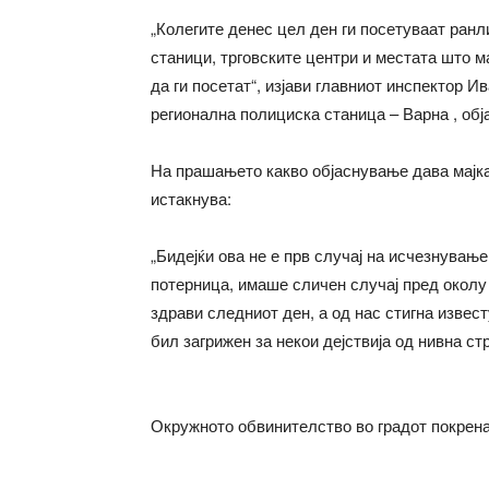
„Колегите денес цел ден ги посетуваат ранл
станици, трговските центри и местата што м
да ги посетат“, изјави главниот инспектор 
регионална полициска станица – Варна , обј
На прашањето какво објаснување дава мајкат
истакнува:
„Бидејќи ова не е прв случај на исчезнувањ
потерница, имаше сличен случај пред околу
здрави следниот ден, а од нас стигна извес
бил загрижен за некои дејствија од нивна стр
Окружното обвинителство во градот покрена