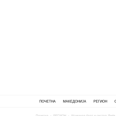
ПОЧЕТНА
МАКЕДОНИЈА
РЕГИОН
Почетна
РЕГИОН
Исчезнаа брат и сестра: Веќе 