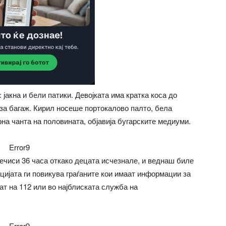
јакна и бели патики. Девојката има кратка коса до
за багаж. Кирил носеше портокалово палто, бела
на чанта на половината, објавија бугарските медиуми.
Error9
речиси 36 часа откако децата исчезнале, и веднаш биле
цијата ги повикува граѓаните кои имаат информации за
ат на 112 или во најблиската служба на
Error9