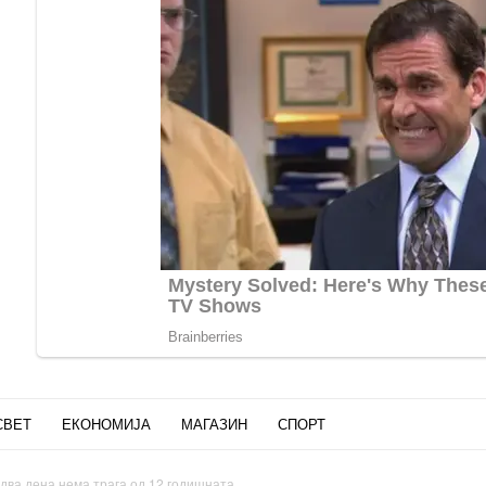
СВЕТ
ЕКОНОМИЈА
МАГАЗИН
СПОРТ
два дена нема трага од 12 годишната...