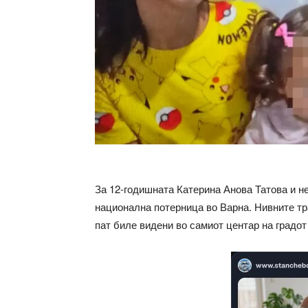
За 12-годишната Катерина Анова Татова и н
национална потерница во Варна. Нивните тр
пат биле видени во самиот центар на градот