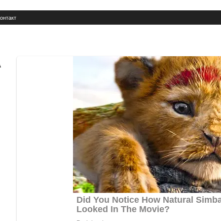
онтакт