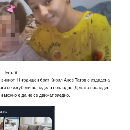
Error9
ејзиниот 11-годишен брат Кирил Анов Татов е издадена
аги се изгубени во недела попладне. Децата последен
 и можно е да не се движат заедно.