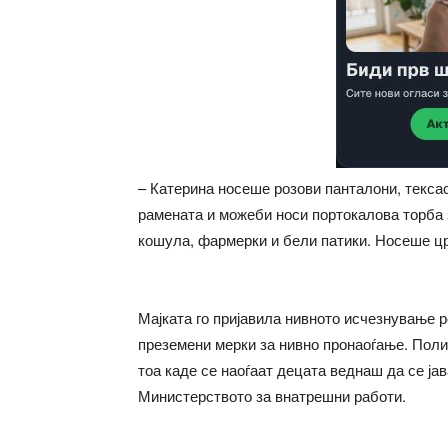
– Катерина носеше розови панталони, тексас 
рамената и можеби носи портокалова торба 
кошула, фармерки и бели патики. Носеше цр
Мајката го пријавила нивното исчезнување 
преземени мерки за нивно пронаоѓање. Поли
тоа каде се наоѓаат децата веднаш да се јав
Министерството за внатрешни работи.