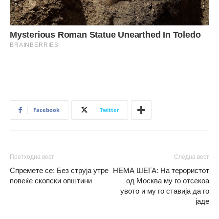
Facebook
Twitter
Претходна вест
Следна вест
Спремете се: Без струја утре
НЕМА ШЕГА: На терористот
повеќе скопски општини
од Москва му го отсекоа
увото и му го ставија да го
јаде