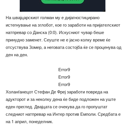
На швајцарскиот голман му е дијагностицирано
истегнување на зглобот, кое го заработи на пријателскиот
натпревар со Данска (0:0). Искусниот чувар беше
принудно заменет. Сеуште не е јасно колку време ќе
отсуствува Зомер, а неговата состојба ќе се проценува од
ден на ден.
Error9
Error9
Error9
Холанѓанецот Стефан Де Фреј заработи повреда на
адукторот и за неколку дена ќе биде подложен на уште
еден преглед. Двајцата се очекува да го пропуштат
следниот натпревар на Интер против Емполи. Средбата е
на 1 април, понеделник.