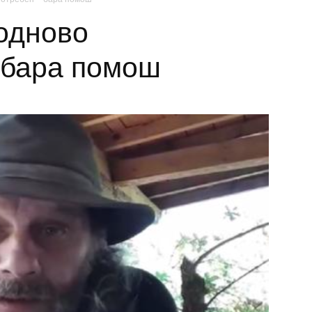
одново
 бара помош