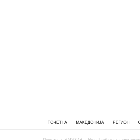
ПОЧЕТНА
МАКЕДОНИЈА
РЕГИОН
Почетна
МАГАЗИН
Игор Џамбазов одново злоу