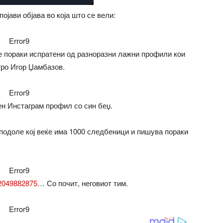
ојави објава во која што се вели:
Error9
е пораки испратени од разноразни лажни профили кои
тро Игор Џамбазов.
Error9
ен Инстаграм профил со син беџ.
 подоле кој веќе има 1000 следбеници и пишува пораки
Error9
52049882875
… Со почит, неговиот тим.
Error9