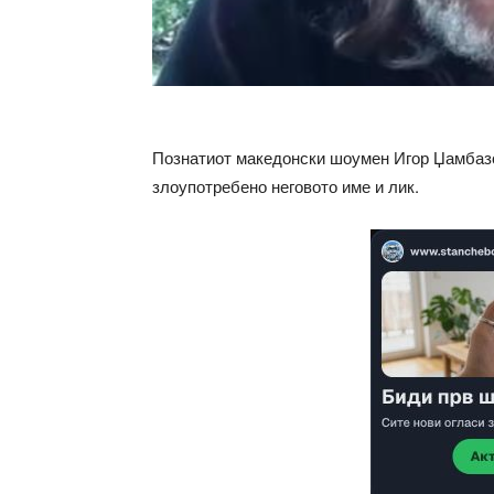
Познатиот македонски шоумен Игор Џамбазо
злоупотребено неговото име и лик.