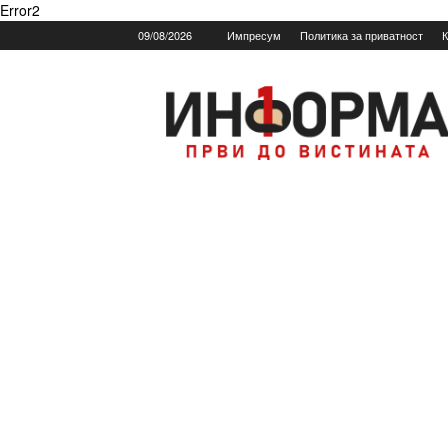
Error2
09/08/2026
Импресум
Политика за приватност
К
Informa.mk