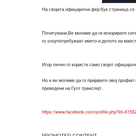
На својата официјална фејсбук страница се п
Почитувани,Ве молиме да ги игнорирате сит
го злоупотребуваат името и делото на маес
Игор лично го користи само својот официјал
Но и ве молиме да го пријавите овој профил
преведени на Гугл транслејт.
https://www.facebook.com/profile.php?id=615