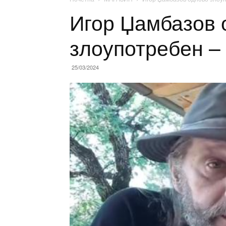
Игор Џамбазов 
злоупотребен –
25/03/2024