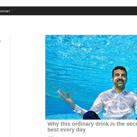
онтакт