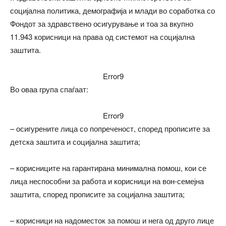
социјална политика, демографија и млади во соработка со
Фондот за здравствено осигурување и тоа за вкупно
11.943 корисници на права од системот на социјална
заштита.
Error9
Во оваа група спаѓаат:
Error9
– осигурените лица со попреченост, според прописите за
детска заштита и социјална заштита;
– корисниците на гарантирана минимална помош, кои се
лица неспособни за работа и корисници на вон-семејна
заштита, според прописите за социјална заштита;
– корисници на надоместок за помош и нега од друго лице