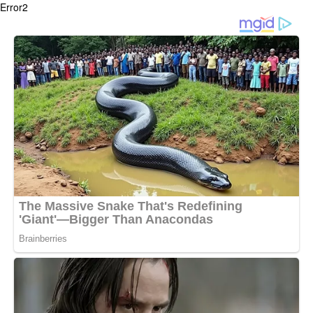
Error2