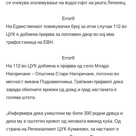
се очекува зголемување на водостојот на рката Лепенец.
Error9
На Единствениот повикувачки број за итни случаи 112 во
ЦУК е добиена пријава за поплавен двор во кој има
трафостаница на ЕВН.
Error9
На 112 во ЦУК добиена е пријава од село Младо
Нагоричане – Општина Старо Нагоричане, поточно во
месност викана Подкаменчиња. Граѓанин пријавил дека
заради обилните врнежи од дожд и град настаната е
голема штета.
„Информира дека уништени му биле 300 родни дрвца и
дека му е оштетен кровот од неговата викенд куќа. Од
страна на Регионалниот ЦУК Куманово, за настанот е