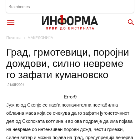
Почетна
МАКЕДОНИЈА
Град, грмотевици, поројни
дождови, силно невреме
го зафати кумановско
21/05/2024
Error9
Јужно од Скопје се наоѓа позначителна нестабилна
облачна маса која се очекува да го зафати југоисточниот
дел од Скопската котлина и во ова подрачје да има појава
на невреме со интензивен пороен дожд, чести грмежи,
силен ветер и можна појава на град, предупредија вечерва