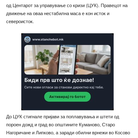
од Центарот за управување со кризи (ЦУК). Правецот на
движење на оваа нестабилна маса е кон исток и
североисток.
До ЦУК стигнале пријави за поплавувања и штети од
пороен дожд и град во општините Куманово, Старо
Нагоричане и Липково, а заради обилни врнежи во Косово