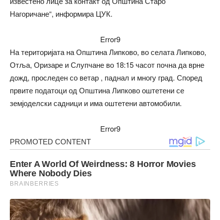
известено лице за контакт од Општина Старо
Нагоричане“, информира ЦУК.
Error9
На територијата на Општина Липково, во селата Липково,
Отља, Оризаре и Слупчане во 18:15 часот почна да врне
дожд, проследен со ветар , паднал и многу град. Според
првите податоци од Општина Липково оштетени се
земјоделски садници и има оштетени автомобили.
Error9