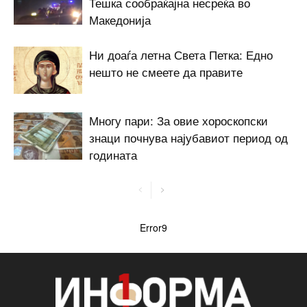
Тешка сообраќајна несреќа во
Македонија
Ни доаѓа летна Света Петка: Едно
нешто не смеете да правите
Многу пари: За овие хороскопски
знаци почнува најубавиот период од
годината
Error9