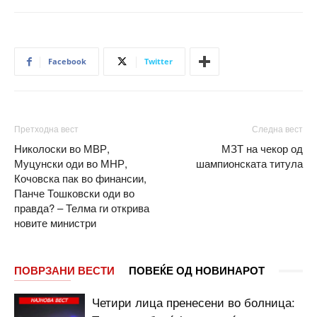
Facebook
Twitter
Претходна вест
Следна вест
Николоски во МВР,
МЗТ на чекор од
Муцунски оди во МНР,
шампионската титула
Кочовска пак во финансии,
Панче Тошковски оди во
правда? – Телма ги открива
новите министри
ПОВРЗАНИ ВЕСТИ
ПОВЕЌЕ ОД НОВИНАРОТ
Четири лица пренесени во болница: