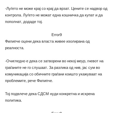
-Луѓето не може крај со крај да врзат. Цените се надвор од
контрола. Луѓето не можат една кошничка да купат и да
пополнат, додаде тој.
Error9
Филипче оцени дека власта живее изолирана од
реалноста.
-Очигледно е дека се затворени во некој меур, гневот на
граѓаните не го слушаат. За разлика од нив, јас сум во
комуникација со обичните граѓани коишто укажуваат на
проблемите, рече Филипче.
Тој подвлече дека СДСМ нуди конкретна и искрена
политика.