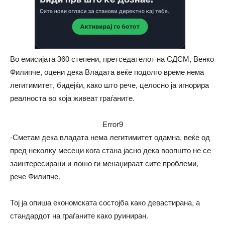
Во емисијата 360 степени, претседателот на СДСМ, Венко
Филипче, оцени дека Владата веќе подолго време нема
легитимитет, бидејќи, како што рече, целосно ја игнорира
реалноста во која живеат граѓаните.
Error9
-Сметам дека владата нема легитимитет одамна, веќе од
пред неколку месеци кога стана јасно дека воопшто не се
заинтересирани и лошо ги менаџираат сите проблеми,
рече Филипче.
Тој ја опиша економската состојба како девастирана, а
стандардот на граѓаните како руиниран.