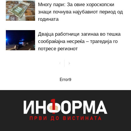
Многу пари: За овие хороскопски
знаци почнува најубавиот период од
годината
Двајца работници загинаа во тешка
сообраќајна несреќа – трагедија го
потресе регионот
Error9