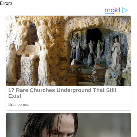
Error2