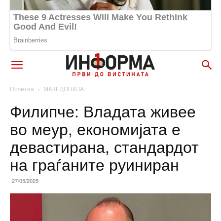
Почетна
МАКЕДОНИЈА
Филипче: Владата живее
во меур, економијата е
девастирана, стандардот
на граѓаните руиниран
27/05/2025