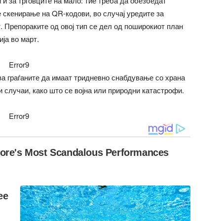
и за трговците на мало: тие треба да обезбедат
 скенирање на QR-кодови, во случај уредите за
. Препораките од овој тип се дел од поширокиот план
ја во март.
Error9
ва граѓаните да имаат тридневно снабдување со храна
и случаи, како што се војна или природни катастрофи.
Error9