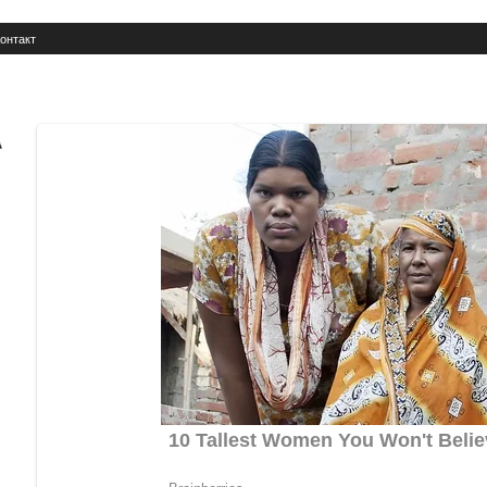
онтакт