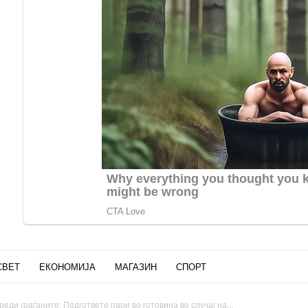
СВЕТ
ЕКОНОМИЈА
МАГАЗИН
СПОРТ
еди граѓаните: Подгответе пари во готовина во случај на...