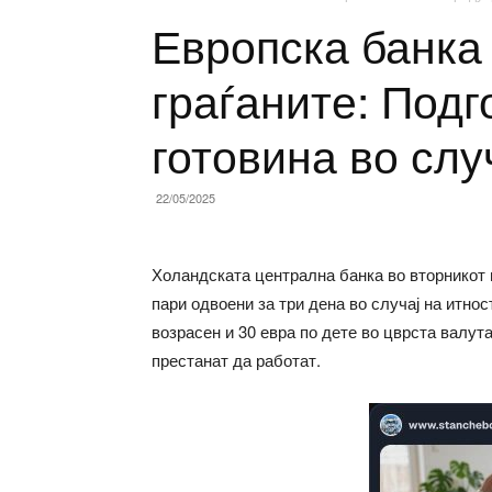
Европска банка
граѓаните: Подг
готовина во слу
22/05/2025
Холандската централна банка во вторникот 
пари одвоени за три дена во случај на итнос
возрасен и 30 евра по дете во цврста валут
престанат да работат.