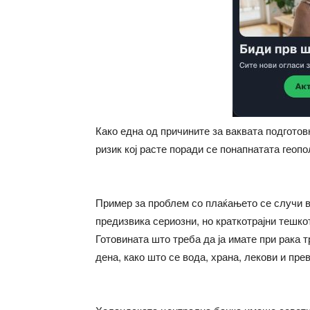
Како една од причините за ваквата подготовк
ризик кој расте поради се понапнатата геопол
Пример за проблем со плаќањето се случи во
предизвика сериозни, но краткотрајни тешк
Готовината што треба да ја имате при рака 
дена, како што се вода, храна, лекови и прев