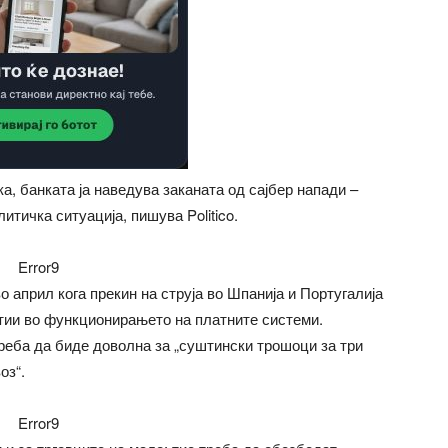
а, банката ја наведува заканата од сајбер напади –
итичка ситуација, пишува Politico.
Error9
 април кога прекин на струја во Шпанија и Португалија
отии во функционирањето на платните системи.
треба да биде доволна за „суштински трошоци за три
оз“.
Error9