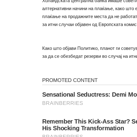
Холандската централна банка имаше совети 
алтернативни начини на плаќање, како што е
плаќање на продажните места да не работат
за итни случаи објавен од Европската комиси
Како што објави Политико, планот ги совету
за да се обезбедат резерви во случај на итн