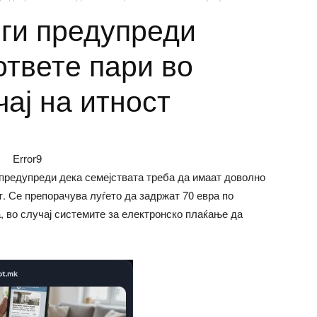
 ги предупреди
ответе пари во
чај на итност
Error9
предупреди дека семејствата треба да имаат доволно
т. Се препорачува луѓето да задржат 70 евра по
а, во случај системите за електронско плаќање да