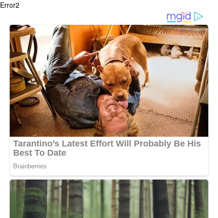
Error2