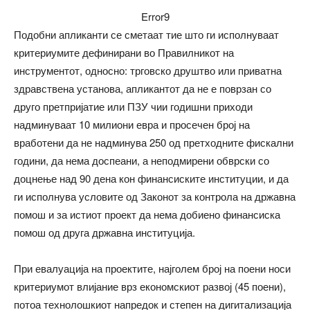
Error9
Подобни апликанти се сметаат тие што ги исполнуваат
критериумите дефинирани во Правилникот на
инструментот, односно: трговско друштво или приватна
здравствена установа, апликантот да не е поврзан со
друго претпријатие или ПЗУ чии годишни приходи
надминуваат 10 милиони евра и просечен број на
вработени да не надминува 250 од претходните фискални
години, да нема доспеани, а неподмирени обврски со
доцнење над 90 дена кон финансиските институции, и да
ги исполнува условите од Законот за контрола на државна
помош и за истиот проект да нема добиено финансиска
помош од друга државна институција.
При евалуација на проектите, најголем број на поени носи
критериумот влијание врз економскиот развој (45 поени),
потоа технолошкиот напредок и степен на дигитализација