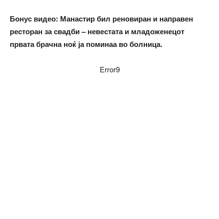
Бонус видео: Манастир бил реновиран и направен
ресторан за свадби – невестата и младоженецот
првата брачна ноќ ја поминаа во болница.
Error9