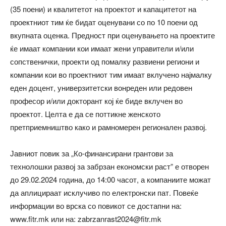
(35 поени) и квалитетот на проектот и капацитетот на
проектниот тим ќе бидат оценувани со по 10 поени од
вкупната оценка. Предност при оценувањето на проектите
ќе имаат компании кои имаат жени управители и/или
сопственички, проекти од помалку развиени региони и
компании кои во проектниот тим имаат вклучено најмалку
еден доцент, универзитетски вонреден или редовен
професор и/или докторант кој ќе биде вклучен во
проектот. Целта е да се поттикне женското
претприемништво како и рамномерен регионален развој.
Јавниот повик за „Ко-финансирани грантови за
технолошки развој за забрзан економски раст” е отворен
до 29.02.2024 година, до 14:00 часот, а компаниите можат
да аплицираат исклучиво по електронски пат. Повеќе
информации во врска со повикот се достапни на:
www.fitr.mk или на: zabrzanrast2024@fitr.mk