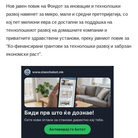
Нов јавен повик на Фондот за иновации и технолошки
развој наменет за микро, мали и средни претпријатија, со
кој пет милиони евра се достапни за поддршка на
технолошкиот развој на домашните компании и
приватните здравствени установи, преку јавниот повик за
“Ко-финансирани грантови за технолошки развој и забрзан
економски раст”.