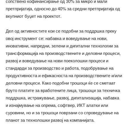
сопствено кофинансирање од 30% за микро и мали
претпријатија, односно до 40% за средни претпријатија од
вкупниот буџет на проектот.
Дел од активностите кои се подобни за поддршка преку
овој инструмент се: набавка и воведување на нови,
иновативни, напредни, зелени и дигитални технологии за
трансформација на производствените и деловни процеси,
развој и воведување на нови поеколошки процеси и
стандарди за производство и работа, подобрување на
продуктивноста и ефикасноста на производствените и/или
деловни процеси. Како подобни трошоци ќе се сметаат
бруто платите за вработените лица, трошоци за техничка
поддршка, истражување, развој, дигитализација, набавка
и изнајмување на опрема, софтвер, ИКТ алатки или
суровини, но и за трошоци поврзани со спроведување на
планот за технолошки развој на компанијата.