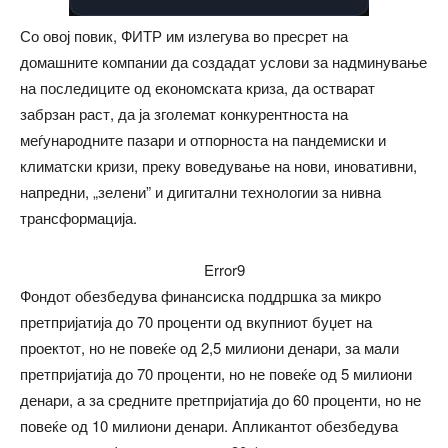
Со овој повик, ФИТР им излегува во пресрет на
домашните компании да создадат услови за надминување
на последиците од економската криза, да остварат
забрзан раст, да ја зголемат конкурентноста на
меѓународните пазари и отпорноста на пандемиски и
климатски кризи, преку воведување на нови, иновативни,
напредни, „зелени” и дигитални технологии за нивна
трансформација.
Error9
Фондот обезбедува финансиска поддршка за микро
претпријатија до 70 проценти од вкупниот буџет на
проектот, но не повеќе од 2,5 милиони денари, за мали
претпријатија до 70 проценти, но не повеќе од 5 милиони
денари, а за средните претпријатија до 60 проценти, но не
повеќе од 10 милиони денари. Апликантот обезбедува