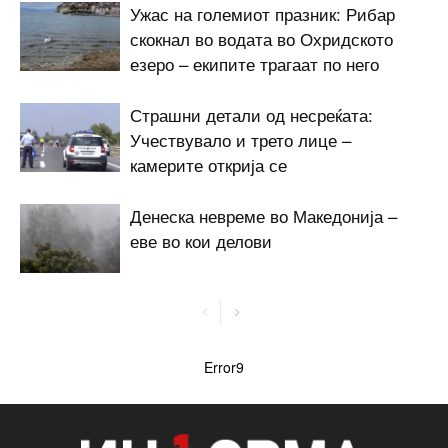
Ужас на големиот празник: Рибар
скокнал во водата во Охридското
езеро – екипите трагаат по него
Страшни детали од несреќата:
Учествувало и трето лице –
камерите открија се
Денеска невреме во Македонија –
еве во кои делови
Error9