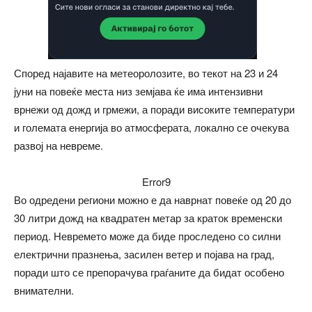
Според најавите на метеоролозите, во текот на 23 и 24
јуни на повеќе места низ земјава ќе има интензивни
врнежи од дожд и грмежи, а поради високите температури
и големата енергија во атмосферата, локално се очекува
развој на невреме.
Error9
Во одредени региони можно е да наврнат повеќе од 20 до
30 литри дожд на квадратен метар за краток временски
период. Невремето може да биде проследено со силни
електрични празнења, засилен ветер и појава на град,
поради што се препорачува граѓаните да бидат особено
внимателни.