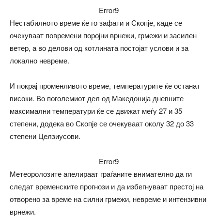
Error9
Нестабилното време ќе го зафати и Скопје, каде се
очекуваат повремени поројни врнежи, грмежи и засилен
ветер, а во делови од котлината постојат услови и за
локално невреме.
И покрај променливото време, температурите ќе останат
високи. Во поголемиот дел од Македонија дневните
максимални температури ќе се движат меѓу 27 и 35
степени, додека во Скопје се очекуваат околу 32 до 33
степени Целзиусови.
Error9
Метеоролозите апелираат граѓаните внимателно да ги
следат временските прогнози и да избегнуваат престој на
отворено за време на силни грмежи, невреме и интензивни
врнежи.