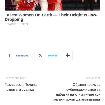
Facebook
Twitter
Претходна вест
Следна вест
Тажна вест: Почина
Oбјавен повик за
познатата судијка
субвенционирање за
набавка на клими – еве кои
граѓани можат да аплицираат