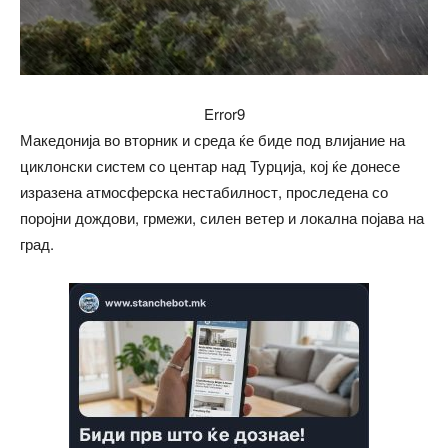
Error9
Македонија во вторник и среда ќе биде под влијание на
циклонски систем со центар над Турција, кој ќе донесе
изразена атмосферска нестабилност, проследена со
поројни дождови, грмежи, силен ветер и локална појава на
град.