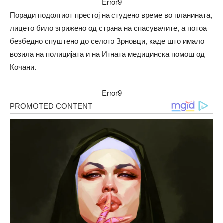
Error9
Поради подолгиот престој на студено време во планината,
лицето било згрижено од страна на спасувачите, а потоа
безбедно спуштено до селото Зрновци, каде што имало
возила на полицијата и на Итната медицинска помош од
Кочани.
Error9