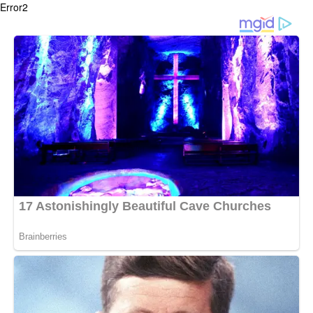
Error2