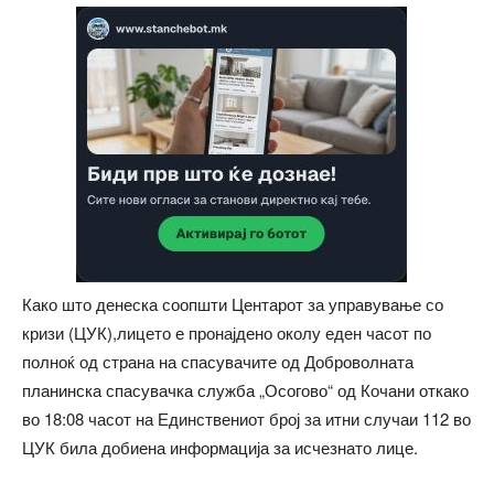
Како што денеска соопшти Центарот за управување со
кризи (ЦУК),лицето е пронајдено околу еден часот по
полноќ од страна на спасувачите од Доброволната
планинска спасувачка служба „Осогово“ од Кочани откако
во 18:08 часот на Единствениот број за итни случаи 112 во
ЦУК била добиена информација за исчезнато лице.