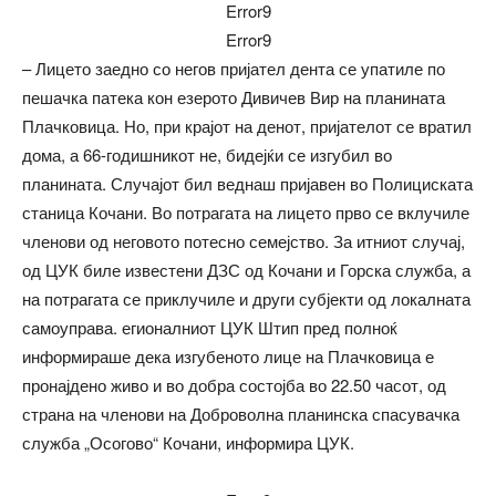
Error9
Error9
– Лицето заедно со негов пријател дента се упатиле по
пешачка патека кон езерото Дивичев Вир на планината
Плачковица. Но, при крајот на денот, пријателот се вратил
дома, а 66-годишникот не, бидејќи се изгубил во
планината. Случајот бил веднаш пријавен во Полициската
станица Кочани. Во потрагата на лицето прво се вклучиле
членови од неговото потесно семејство. За итниот случај,
од ЦУК биле известени ДЗС од Кочани и Горска служба, а
на потрагата се приклучиле и други субјекти од локалната
самоуправа. егионалниот ЦУК Штип пред полноќ
информираше дека изгубеното лице на Плачковица е
пронајдено живо и во добра состојба во 22.50 часот, од
страна на членови на Доброволна планинска спасувачка
служба „Осогово“ Кочани, информира ЦУК.