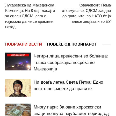
Лукаревска од Македонска
Ковачевски: Нема
Каменица: На 8 мај гласајте
откажување, СДСМ заедно
за силен СДСМ, сега е
со граѓаните, по НАТО ќе ја
најважно да не се враќаме
внесе земјата и во ЕУ
назад
ПОВРЗАНИ ВЕСТИ
ПОВЕЌЕ ОД НОВИНАРОТ
Четири лица пренесени во болница:
Тешка сообраќајна несреќа во
Македонија
Ни доаѓа летна Света Петка: Едно
нешто не смеете да правите
Многу пари: За овие хороскопски
знаци почнува најубавиот период од