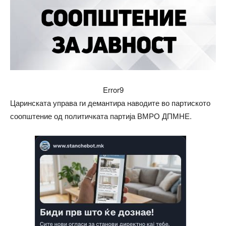
Error9
Царинската управа ги демантира наводите во партиското
соопштение од политичката партија ВМРО ДПМНЕ.