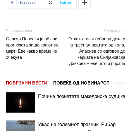
Facebook
Twitter
Претходна вест
Следна вест
Славчо Попоски ја објави
Откако таа го обвини дека и
прогнозата за до крајот на
ја треснал вратата од кола,
март: Еве какво време не
Апасиев со одговор до
очекува
ќерката на Силјановска
Давкова – еве што и порача
ПОВРЗАНИ ВЕСТИ
ПОВЕЌЕ ОД НОВИНАРОТ
Почина познатата македонска судијка
Ужас на големиот празник: Рибар