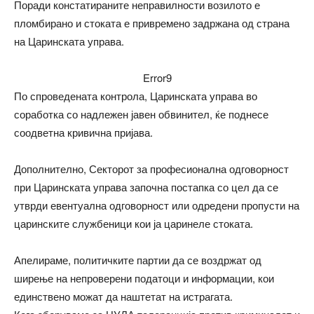
Поради констатираните неправилности возилото е
пломбирано и стоката е привремено задржана од страна
на Царинската управа.
Error9
По спроведената контрола, Царинската управа во
соработка со надлежен јавен обвинител, ќе поднесе
соодветна кривична пријава.
Дополнително, Секторот за професионална одговорност
при Царинската управа започна постапка со цел да се
утврди евентуална одговорност или одредени пропусти на
царинските службеници кои ја царинеле стоката.
Апелираме, политичките партии да се воздржат од
ширење на непроверени податоци и информации, кои
единствено можат да наштетат на истрагата.