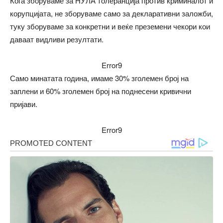
Кога зборуваме за НУЛА толеранција против криминалот и
корупцијата, не зборуваме само за декларативни заложби,
туку зборуваме за конкретни и веќе преземени чекори кои
даваат видливи резултати.
Error9
Само минатата година, имаме 30% зголемен број на
заплени и 60% зголемен број на поднесени кривични
пријави.
Error9