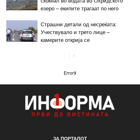
скокнал во водата во Охридското
езеро – екипите трагаат по него
Страшни детали од несреќата:
Учествувало и трето лице –
камерите открија се
Error9
ЗА ПОРТАЛОТ