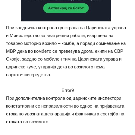
При заедничка контрола од страна на Царинската управа
и Министерство за внатрешни работи, извршена на
товарно моторно возило – комбе, а поради сомневање на
МВР дека во комбето се превезува дрога, екипи на СВР
Скопје, заедно со мобилен тим на Царинската управа и
царинско куче, утврдија дека во возилото нема
наркотични средства.
Error9
При дополнителна контрола од царинските инспектори
констатирани се неправилности во однос на пријавената
стока по увозната декларација и фактичката состојба на
стоката во возилото.