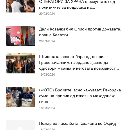
ОПЕРАТОРИ ЗА ХРАНА е резултатот од
политиките за поддршка на...
20/03/2024
Дали Ковачки бил шпион против државата,
праша Каевски
20/03/2024
Штипската јавност бара одговори:
Градоначалникот Јорданов јавно да
одговори – каква е неговата поврзаност...
19/03/2024
(ФОТО) Бројките јасно кажуваат: Рекордна
сума на прилив од извоз на македонско
вино ...
18/03/2024
Пожар во населбата Кошишта во Охрид
18/03/2024