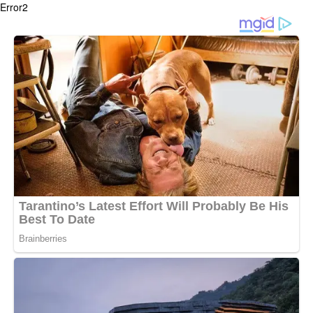
Error2