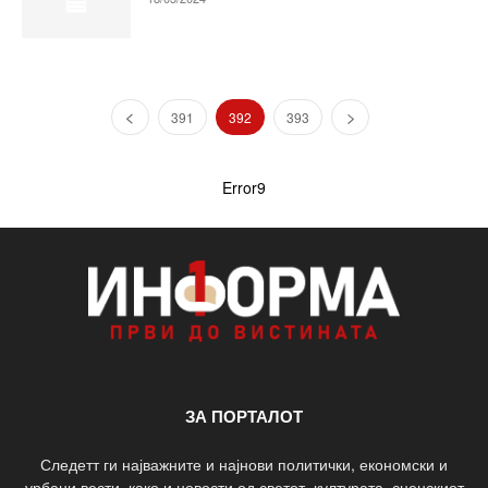
391
392
393
Error9
ЗА ПОРТАЛОТ
Следетт ги најважните и најнови политички, економски и
урбани вести, како и новости од светот, културата, сценскиот