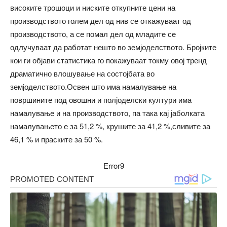
високите трошоци и ниските откупните цени на
производството голем дел од нив се откажуваат од
производството, а се помал дел од младите се
одлучуваат да работат нешто во земјоделството. Бројките
кои ги објави статистика го покажуваат токму овој тренд
драматично влошување на состојбата во
земјоделството.Освен што има намалување на
површините под овошни и полјоделски култури има
намалување и на производството, па така кај јаболката
намалувањето е за 51,2 %, крушите за 41,2 %,сливите за
46,1 % и праските за 50 %.
Error9