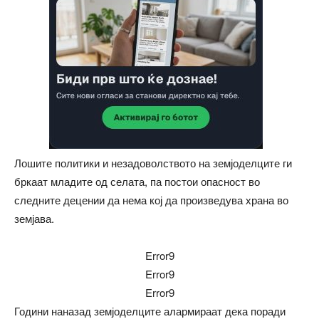
Лошите политики и незадоволството на земјоделците ги
бркаат младите од селата, па постои опасност во
следните децении да нема кој да произведува храна во
земјава.
Error9
Error9
Error9
Години наназад земјоделците алармираат дека поради