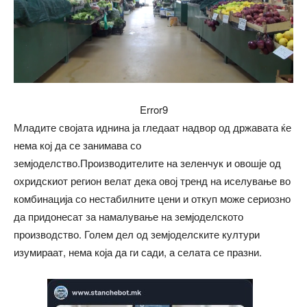
Error9
Младите својата иднина ја гледаат надвор од државата ќе
нема кој да се занимава со
земјоделство.Производителите на зеленчук и овошје од
охридскиот регион велат дека овој тренд на иселување во
комбинација со нестабилните цени и откуп може сериозно
да придонесат за намалување на земјоделското
производство. Голем дел од земјоделските култури
изумираат, нема која да ги сади, а селата се празни.