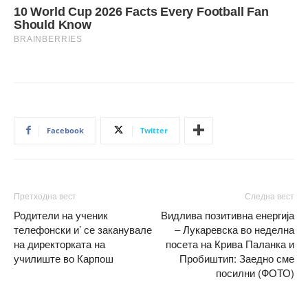
Facebook
Twitter
Претходна вест
Следна вест
Родители на ученик
Видлива позитивна енергија
телефонски и’ се заканувале
– Лукаревска во неделна
на директорката на
посета на Крива Паланка и
училиште во Карпош
Пробиштип: Заедно сме
посилни (ФОТО)