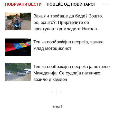
ПОВРЗАНИ ВЕСТИ
ПОВЕЌЕ ОД НОВИНАРОТ
Вака ли требаше да биде? Зошто,
бе, зошто?: Пријателите се
простуваат од младиот Никола
Тешка сообраќајна несреќа, загина
млад мотоциклист
Тешка сообраќајна несреќа ја потресе
Македонија: Се судрија патничко
возило и камион
Error9